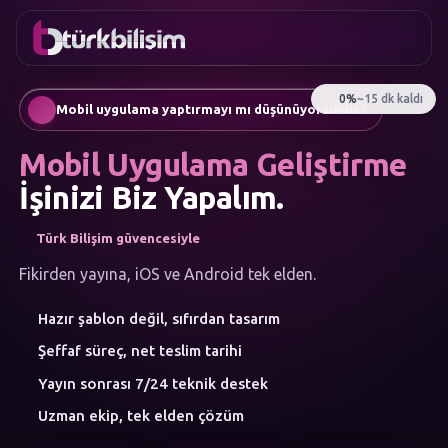
FAVORILER
İletişim
Kurumsal Web Sitesi
0216
Mobil Uygulama
755 3
Türkçe
Mobil uygulama yaptırmayı mı düşünüyorsunuz?
555
AI Chatbot & Müşteri Asistanları
Otomatik SEO Makale Üretimi
Mobil Uygulama Geliştirme
Sosyal Medya Yönetimi
Google Ads & Performans Pazarlaması
İşinizi Biz Yapalım.
E-Ticaret
Kurumsal Kimlik & Logo
Türk Bilişim güvencesiyle
MENÜ
Yapay Zeka
Fikirden yayına, iOS ve Android tek elden.
Çözümler
Hazır şablon değil, sıfırdan tasarım
Atölye
HIZMET
Şeffaf süreç, net teslim tarihi
KATEGORILERI
Yapay Zeka Çözümleri
Yayın sonrası 7/24 teknik destek
Web Yazılım
Uzman ekip, tek elden çözüm
Mobil Uygulama
Marka Danışmanlığı