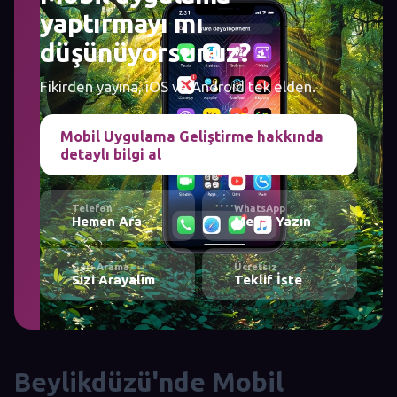
yaptırmayı mı
düşünüyorsunuz?
Fikirden yayına, iOS ve Android tek elden.
Mobil Uygulama Geliştirme hakkında
detaylı bilgi al
Telefon
WhatsApp
Hemen Ara
Mesaj Yazın
Geri Arama
Ücretsiz
Sizi Arayalım
Teklif İste
Beylikdüzü'nde Mobil