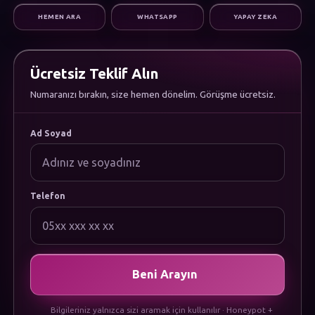
Dijital Pazarlama
HEMEN ARA
WHATSAPP
YAPAY ZEKA
Altyapı & Destek
KURUMSAL
Hakkımızda
Kariyer
Ücretsiz Teklif Alın
Sıkça Sorulan Sorular
Numaranızı bırakın, size hemen dönelim. Görüşme ücretsiz.
Dökümanlar
Uygulamamızı İndirin
YASAL
Ad Soyad
Gizlilik Politikası
Çerez Politikası
Kullanım Koşulları
KVKK Aydınlatma Metni
Telefon
Beni Arayın
Bilgileriniz yalnızca sizi aramak için kullanılır · Honeypot +