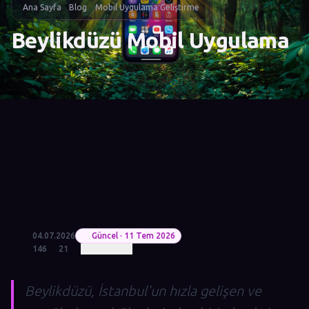
Ana Sayfa
Blog
Mobil Uygulama Geliştirme
Beylikdüzü Mobil Uygulama
04.07.2026
Güncel · 11 Tem 2026
146
21
Beylikdüzü, İstanbul'un hızla gelişen ve