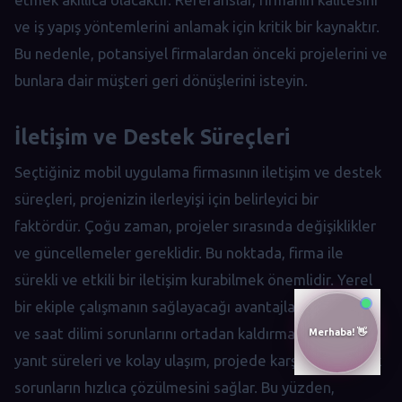
ve iş yapış yöntemlerini anlamak için kritik bir kaynaktır.
Bu nedenle, potansiyel firmalardan önceki projelerini ve
bunlara dair müşteri geri dönüşlerini isteyin.
İletişim ve Destek Süreçleri
Seçtiğiniz mobil uygulama firmasının iletişim ve destek
süreçleri, projenizin ilerleyişi için belirleyici bir
faktördür. Çoğu zaman, projeler sırasında değişiklikler
ve güncellemeler gereklidir. Bu noktada, firma ile
sürekli ve etkili bir iletişim kurabilmek önemlidir. Yerel
bir ekiple çalışmanın sağlayacağı avantajlardan biri, dil
ve saat dilimi sorunlarını ortadan kaldırmasıdır. Hızlı
yanıt süreleri ve kolay ulaşım, projede karşılaşılabilecek
sorunların hızlıca çözülmesini sağlar. Bu yüzden,