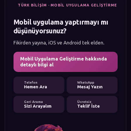
TÜRK BILIŞIM · MOBIL UYGULAMA GELIŞTIRME
Mobil uygulama yaptırmayı mı
düşünüyorsunuz?
Fikirden yayına, iOS ve Android tek elden.
Mobil Uygulama Geliştirme hakkında
detaylı bilgi al
Telefon
WhatsApp
Hemen Ara
Mesaj Yazın
Geri Arama
Ücretsiz
Sizi Arayalım
Teklif İste