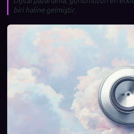
Dijital pazarlama, günümüzün en etkili
biri haline gelmiştir.