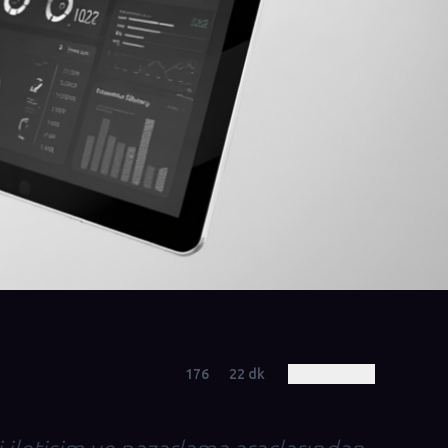
176
22
dk