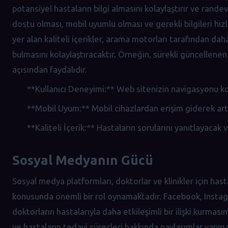
potansiyel hastaların bilgi almasını kolaylaştırır ve randev
dostu olması, mobil uyumlu olması ve gerekli bilgileri hız
yer alan kaliteli içerikler, arama motorları tarafından dah
bulmasını kolaylaştıracaktır. Örneğin, sürekli güncellene
açısından faydalıdır.
**Kullanıcı Deneyimi:** Web sitenizin navigasyonu kola
**Mobil Uyum:** Mobil cihazlardan erişim giderek arttı
**Kaliteli İçerik:** Hastaların sorularını yanıtlayacak v
Sosyal Medyanın Gücü
Sosyal medya platformları, doktorlar ve klinikler için hast
konusunda önemli bir rol oynamaktadır. Facebook, Instag
doktorların hastalarıyla daha etkileşimli bir ilişki kurmas
ve hastaların tedavi süreçleri hakkında paylaşımlar yapma