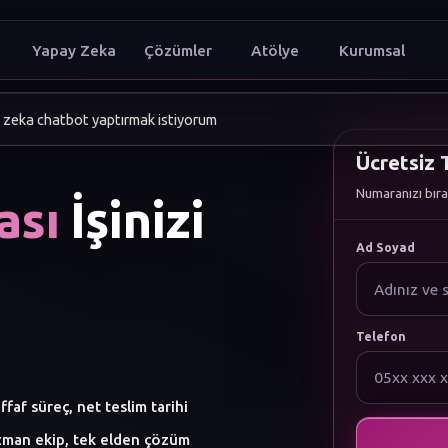
Yapay Zeka
Çözümler
Atölye
Kurumsal
mı dijitalde büy
Ücretsiz T
Numaranızı bıra
ası
İşinizi
Ad Soyad
Telefon
ffaf süreç, net teslim tarihi
man ekip, tek elden çözüm