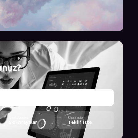
unuz?
Geri Arama
Ücretsiz
Sizi Arayalım
Teklif İste