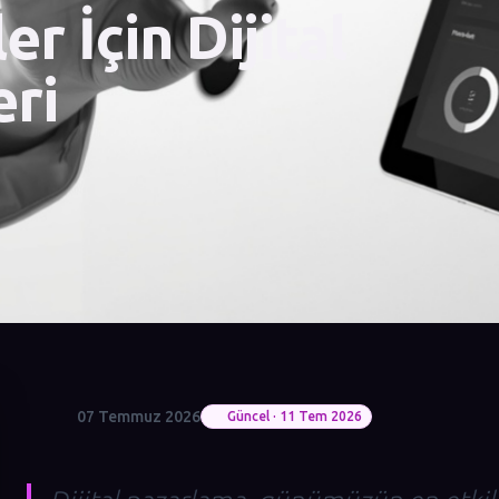
er İçin Dijital
ri
07 Temmuz 2026
Güncel · 11 Tem 2026