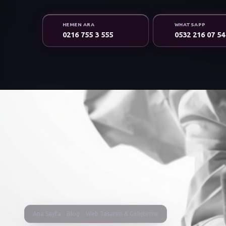
HEMEN ARA
WHATSAPP
0216 755 3 555
0532 216 07 54
Ana Sayfa
Blog
Web Tasarım & Geliştirme