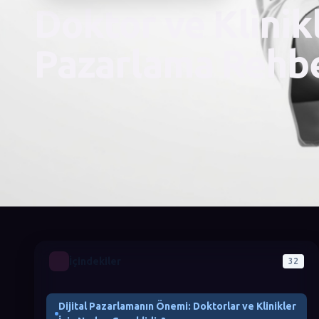
Doktor ve Klinikl
Pazarlama Rehbe
İçindekiler
32
Dijital Pazarlamanın Önemi: Doktorlar ve Klinikler