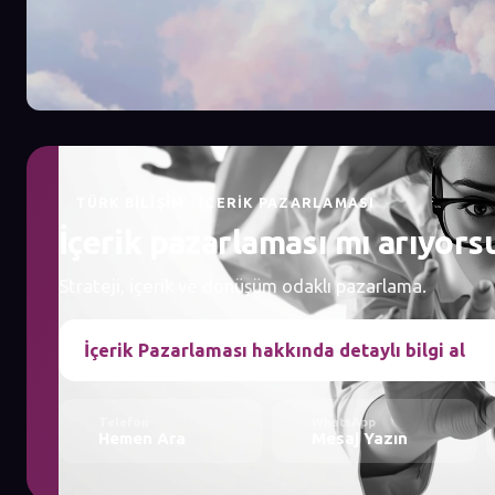
TÜRK BILIŞIM · İÇERIK PAZARLAMASI
İçerik pazarlaması mı arıyors
Strateji, içerik ve dönüşüm odaklı pazarlama.
İçerik Pazarlaması hakkında detaylı bilgi al
Telefon
WhatsApp
Hemen Ara
Mesaj Yazın