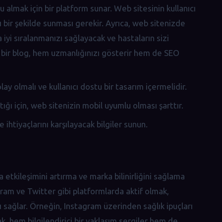
u almak için bir platform sunar. Web sitesinin kullanıcı
lı bir şekilde sunması gerekir. Ayrıca, web sitenizde
a iyi sıralanmanızı sağlayacak ve hastaların sizi
n bir blog, hem uzmanlığınızı gösterir hem de SEO
y olmalı ve kullanıcı dostu bir tasarım içermelidir.
ğı için, web sitenizin mobil uyumlu olması şarttır.
e ihtiyaçlarını karşılayacak bilgiler sunun.
a etkileşimini artırma ve marka bilinirliğini sağlama
ram ve Twitter gibi platformlarda aktif olmak,
ını sağlar. Örneğin, Instagram üzerinden sağlık ipuçları
k, hem bilgilendirici bir yaklaşım sergiler hem de