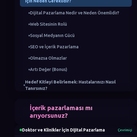
İçin Neden Gereklidir?
Dijital Pazarlama Nedir ve Neden Önemlidir?
Web Sitesinin Rolü
Sosyal Medyanın Gücü
SEO ve İçerik Pazarlama
Olmazsa Olmazlar
Artı Değer (Bonus)
Hedef Kitleyi Belirlemek: Hastalarınızı Nasıl
Tanırsınız?
Hasta Verilerini Toplama Yöntemleri
İçerik pazarlaması mı
Demografik Segmentasyon
arıyorsunuz?
Pyschographic ve Davranışsal Analiz
Doktor ve Klinikler İçin Dijital Pazarlama
Çevrimiçi
Artıları ve Eksileri