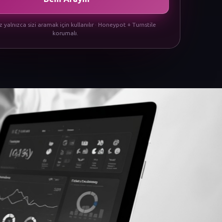
iz yalnızca sizi aramak için kullanılır · Honeypot + Turnstile
korumalı.