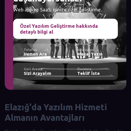
Web app ve SaaS: işinize özel geliştirme.
Özel Yazılım Geliştirme hakkında
detaylı bilgi al
Telefon
WhatsApp
Hemen Ara
Mesaj Yazın
Geri Arama
Ücretsiz
Sizi Arayalım
Teklif İste
Elazığ'da Yazılım Hizmeti
Almanın Avantajları