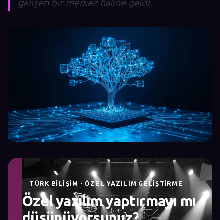
gelişen bir merkez haline geldi.
TÜRK BILIŞIM · ÖZEL YAZILIM GELIŞTIRME
Özel yazılım yaptırmayı mı
düşünüyorsunuz?