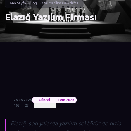
Ana Sayfa
Blog
Özel Yazılım Geliştirme
Elazığ Yazılım Firması
26.06.2026
Güncel · 11 Tem 2026
163
23
Elazığ, son yıllarda yazılım sektöründe hızla