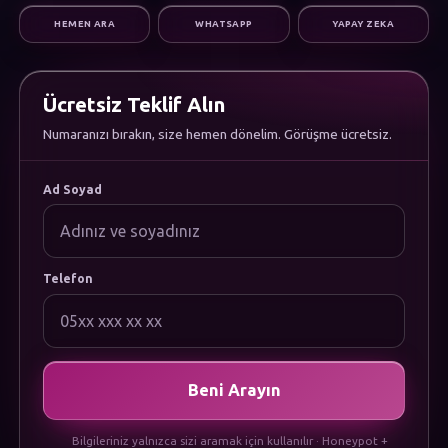
Dijital Pazarlama
HEMEN ARA
WHATSAPP
YAPAY ZEKA
Altyapı & Destek
KURUMSAL
Hakkımızda
Kariyer
Ücretsiz Teklif Alın
Sıkça Sorulan Sorular
Numaranızı bırakın, size hemen dönelim. Görüşme ücretsiz.
Dökümanlar
Uygulamamızı İndirin
YASAL
Ad Soyad
Gizlilik Politikası
Çerez Politikası
Kullanım Koşulları
KVKK Aydınlatma Metni
Telefon
Beni Arayın
Bilgileriniz yalnızca sizi aramak için kullanılır · Honeypot +