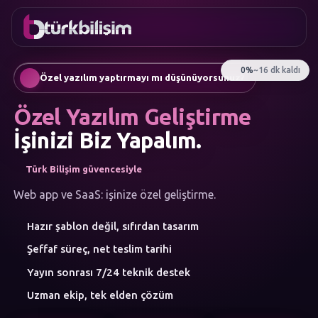
FAVORILER
İletişim
Kurumsal Web Sitesi
0216
Mobil Uygulama
755 3
Türkçe
Özel yazılım yaptırmayı mı düşünüyorsunuz?
555
AI Chatbot & Müşteri Asistanları
Otomatik SEO Makale Üretimi
Özel Yazılım Geliştirme
Sosyal Medya Yönetimi
Google Ads & Performans Pazarlaması
İşinizi Biz Yapalım.
E-Ticaret
Kurumsal Kimlik & Logo
Türk Bilişim güvencesiyle
MENÜ
Yapay Zeka
Web app ve SaaS: işinize özel geliştirme.
Çözümler
Hazır şablon değil, sıfırdan tasarım
Atölye
HIZMET
Şeffaf süreç, net teslim tarihi
KATEGORILERI
Yapay Zeka Çözümleri
Yayın sonrası 7/24 teknik destek
Web Yazılım
Uzman ekip, tek elden çözüm
Mobil Uygulama
Marka Danışmanlığı