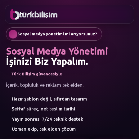
FAVORILER
İletişim
Kurumsal Web Sitesi
0216
Mobil Uygulama
755 3
Türkçe
Sosyal medya yönetimi mi arıyorsunuz?
555
AI Chatbot & Müşteri Asistanları
Otomatik SEO Makale Üretimi
Sosyal Medya Yönetimi
Sosyal Medya Yönetimi
Google Ads & Performans Pazarlaması
İşinizi Biz Yapalım.
E-Ticaret
Kurumsal Kimlik & Logo
Türk Bilişim güvencesiyle
MENÜ
Yapay Zeka
İçerik, topluluk ve reklam tek elden.
Çözümler
Hazır şablon değil, sıfırdan tasarım
Atölye
HIZMET
Şeffaf süreç, net teslim tarihi
KATEGORILERI
Yapay Zeka Çözümleri
Yayın sonrası 7/24 teknik destek
Web Yazılım
Uzman ekip, tek elden çözüm
Mobil Uygulama
Marka Danışmanlığı