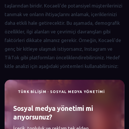
taşlarından biridir. Kocaeli’de potansiyel müşterilerinizi
tanımak ve onların ihtiyaçlarını anlamak, içeriklerinizi
daha etkili hale getirecektir. Bu aşamada, demografik
özellikler, ilgi alanları ve çevrimiçi davranışları gibi
faktörleri dikkate almanız gerekir. Örneğin, Kocaeli’de
genç bir kitleye ulaşmak istiyorsanız, Instagram ve
TikTok gibi platformları önceliklendirebilirsiniz. Hedef
kitle analizi için aşağıdaki yöntemleri kullanabilirsiniz:
TÜRK BILIŞIM · SOSYAL MEDYA YÖNETIMI
Sosyal medya yönetimi mi
arıyorsunuz?
İçerik, topluluk ve reklam tek elden.