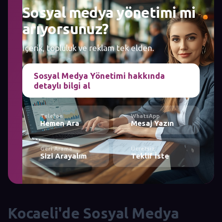
Sosyal medya yönetimi mi
arıyorsunuz?
İçerik, topluluk ve reklam tek elden.
Sosyal Medya Yönetimi hakkında
detaylı bilgi al
Telefon
WhatsApp
Hemen Ara
Mesaj Yazın
Geri Arama
Ücretsiz
Sizi Arayalım
Teklif İste
Kocaeli'de Sosyal Medya