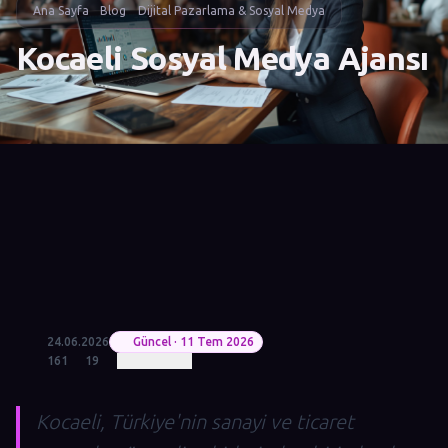
Ana Sayfa
Blog
Dijital Pazarlama & Sosyal Medya
Kocaeli Sosyal Medya Ajansı
24.06.2026
Güncel · 11 Tem 2026
161
19
Kocaeli, Türkiye'nin sanayi ve ticaret