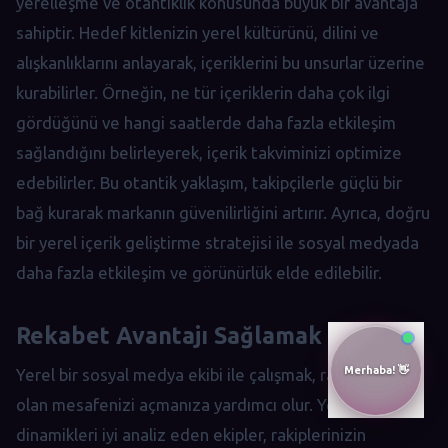
yerelleşme ve otantiklik konusunda büyük bir avantaja
sahiptir. Hedef kitlenizin yerel kültürünü, dilini ve
alışkanlıklarını anlayarak, içeriklerini bu unsurlar üzerine
kurabilirler. Örneğin, ne tür içeriklerin daha çok ilgi
gördüğünü ve hangi saatlerde daha fazla etkileşim
sağlandığını belirleyerek, içerik takviminizi optimize
edebilirler. Bu otantik yaklaşım, takipçilerle güçlü bir
bağ kurarak markanın güvenilirliğini artırır. Ayrıca, doğru
bir yerel içerik geliştirme stratejisi ile sosyal medyada
daha fazla etkileşim ve görünürlük elde edilebilir.
Rekabet Avantajı Sağlamak
Yerel bir sosyal medya ekibi ile çalışmak, rakiplerinizle
olan mesafenizi açmanıza yardımcı olur. Yerel
dinamikleri iyi analiz eden ekipler, rakiplerinizin