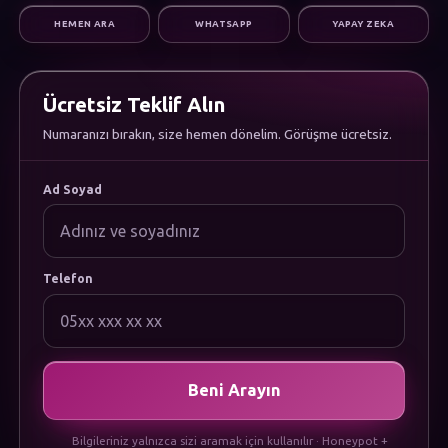
Dijital Pazarlama
HEMEN ARA
WHATSAPP
YAPAY ZEKA
Altyapı & Destek
KURUMSAL
Hakkımızda
Kariyer
Ücretsiz Teklif Alın
Sıkça Sorulan Sorular
Numaranızı bırakın, size hemen dönelim. Görüşme ücretsiz.
Dökümanlar
Uygulamamızı İndirin
YASAL
Ad Soyad
Gizlilik Politikası
Çerez Politikası
Kullanım Koşulları
KVKK Aydınlatma Metni
Telefon
Beni Arayın
Bilgileriniz yalnızca sizi aramak için kullanılır · Honeypot +