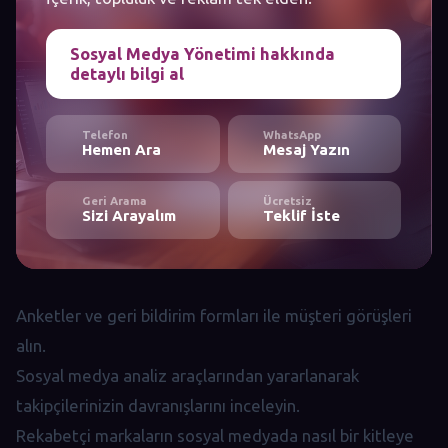
Sosyal Medya Yönetimi hakkında
detaylı bilgi al
Telefon
WhatsApp
Hemen Ara
Mesaj Yazın
Geri Arama
Ücretsiz
Sizi Arayalım
Teklif İste
Anketler ve geri bildirim formları ile müşteri görüşleri
alın.
Sosyal medya analiz araçlarından yararlanarak
takipçilerinizin davranışlarını inceleyin.
Rekabetçi markaların sosyal medyada nasıl bir kitleye