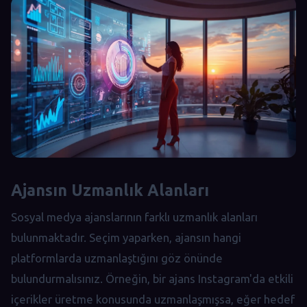
Ajansın Uzmanlık Alanları
Sosyal medya ajanslarının farklı uzmanlık alanları
bulunmaktadır. Seçim yaparken, ajansın hangi
platformlarda uzmanlaştığını göz önünde
bulundurmalısınız. Örneğin, bir ajans Instagram'da etkili
içerikler üretme konusunda uzmanlaşmışsa, eğer hedef