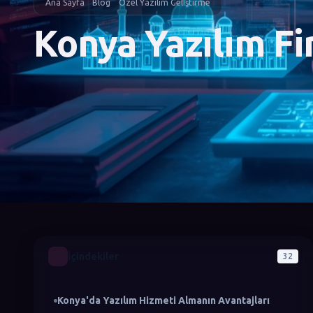
Ana Sayfa
Blog
Özel Yazılım Geliştirme
Konya Yazılım Fi
İçindekiler
32
Konya'da Yazılım Hizmeti Almanın Avantajları