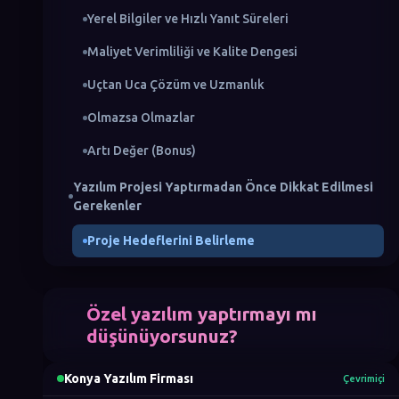
Yerel Bilgiler ve Hızlı Yanıt Süreleri
Maliyet Verimliliği ve Kalite Dengesi
Uçtan Uca Çözüm ve Uzmanlık
Olmazsa Olmazlar
Artı Değer (Bonus)
Yazılım Projesi Yaptırmadan Önce Dikkat Edilmesi
Gerekenler
Proje Hedeflerini Belirleme
Doğru Teknoloji Seçimi
İletişim ve Proje Yönetimi
Özel yazılım yaptırmayı mı
düşünüyorsunuz?
Artıları ve Eksileri
Konya'da Yazılım Geliştirme Süreci: Adım Adım
Konya Yazılım Firması
Çevrimiçi
Rehber