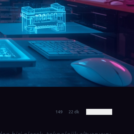
149
22
dk