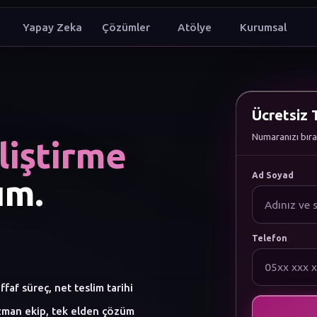
Yapay Zeka
Çözümler
Atölye
Kurumsal
Ücretsiz T
Numaranızı bıra
liştirme
Ad Soyad
ım.
Telefon
ffaf süreç, net teslim tarihi
man ekip, tek elden çözüm