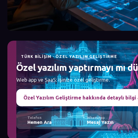
TÜRK BILIŞIM · ÖZEL YAZILIM GELIŞTIRME
Özel yazılım yaptırmayı mı 
Web app ve SaaS: işinize özel geliştirme.
Özel Yazılım Geliştirme hakkında detaylı bilgi 
Telefon
WhatsApp
Hemen Ara
Mesaj Yazın