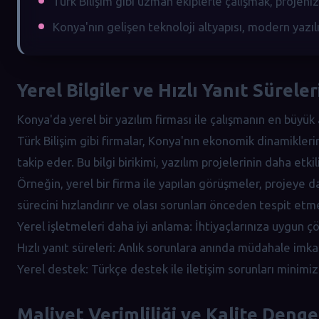
Türk Bilişim gibi uzman ekiplerle çalışmak, projenizin
Konya'nın gelişen teknoloji altyapısı, modern yazıl
Yerel Bilgiler ve Hızlı Yanıt Süreler
Konya'da yerel bir yazılım firması ile çalışmanın en büyük 
Türk Bilişim gibi firmalar, Konya'nın ekonomik dinamiklerini
takip eder. Bu bilgi birikimi, yazılım projelerinin daha etki
Örneğin, yerel bir firma ile yapılan görüşmeler, projeye d
sürecini hızlandırır ve olası sorunları önceden tespit etme
Yerel işletmeleri daha iyi anlama: İhtiyaçlarınıza uygun ç
Hızlı yanıt süreleri: Anlık sorunlara anında müdahale imkan
Yerel destek: Türkçe destek ile iletişim sorunları minimize
Maliyet Verimliliği ve Kalite Denge