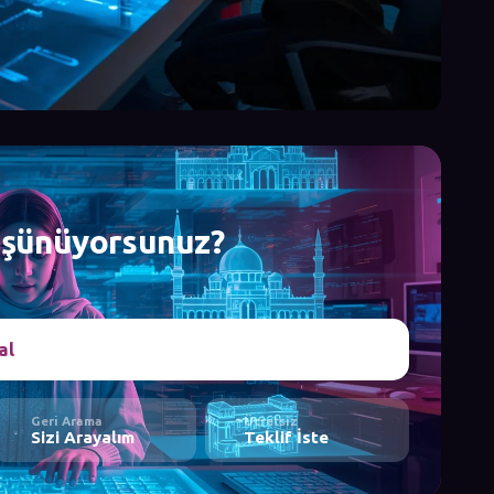
düşünüyorsunuz?
al
Geri Arama
Ücretsiz
Sizi Arayalım
Teklif İste