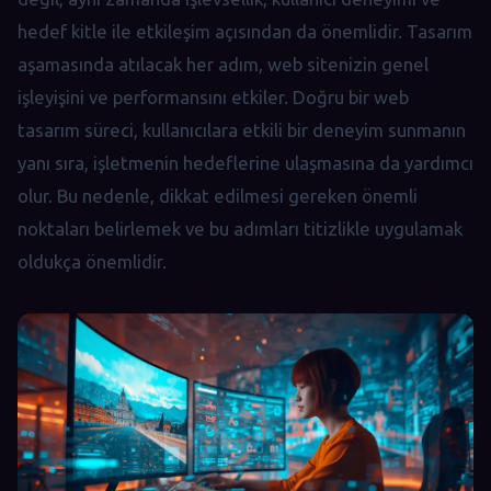
hedef kitle ile etkileşim açısından da önemlidir. Tasarım
aşamasında atılacak her adım, web sitenizin genel
işleyişini ve performansını etkiler. Doğru bir web
tasarım süreci, kullanıcılara etkili bir deneyim sunmanın
yanı sıra, işletmenin hedeflerine ulaşmasına da yardımcı
olur. Bu nedenle, dikkat edilmesi gereken önemli
noktaları belirlemek ve bu adımları titizlikle uygulamak
oldukça önemlidir.