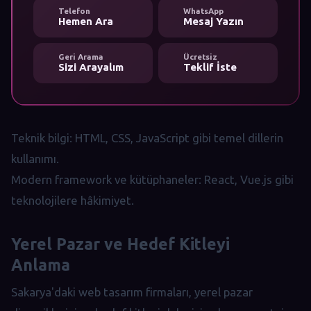
Telefon
WhatsApp
Hemen Ara
Mesaj Yazın
Geri Arama
Ücretsiz
Sizi Arayalım
Teklif İste
Teknik bilgi: HTML, CSS, JavaScript gibi temel dillerin
kullanımı.
Modern framework ve kütüphaneler: React, Vue.js gibi
teknolojilere hâkimiyet.
Yerel Pazar ve Hedef Kitleyi
Anlama
Sakarya'daki web tasarım firmaları, yerel pazar