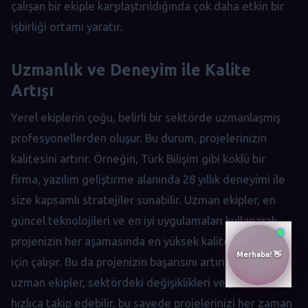
çalışan bir ekiple karşılaştırıldığında çok daha etkin bir
işbirliği ortamı yaratır.
Uzmanlık ve Deneyim ile Kalite
Artışı
Yerel ekiplerin çoğu, belirli bir sektörde uzmanlaşmış
profesyonellerden oluşur. Bu durum, projelerinizin
kalitesini artırır. Örneğin, Türk Bilişim gibi köklü bir
firma, yazılım geliştirme alanında 28 yıllık deneyimi ile
size kapsamlı stratejiler sunabilir. Uzman ekipler, en
güncel teknolojileri ve en iyi uygulamaları kullanarak
projenizin her aşamasında en yüksek kaliteyi sağlamak
için çalışır. Bu da projenizin başarısını artırır. Ayrıca,
uzman ekipler, sektördeki değişiklikleri ve yenilikleri
hızlıca takip edebilir, bu sayede projelerinizi her zaman