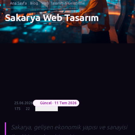
Ana Sayfa
Blog
Web Tasarım & Geliştirme
Sakarya Web Tasarım
25.06.2026
Güncel · 11 Tem 2026
175
22
Sakarya, gelişen ekonomik yapısı ve sanayisi