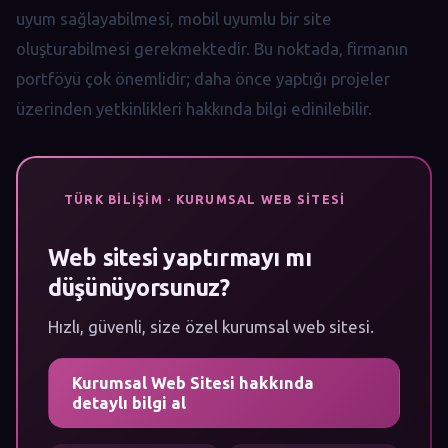
uyum sağlayabilmesi, mobil uyumlu bir site
oluşturabilmesi gerekmektedir. Bu noktada, firmanın
portföyü çok önemlidir; daha önce yaptığı projeler
üzerinden yetkinlikleri hakkında bilgi edinilebilir.
TÜRK BILIŞIM · KURUMSAL WEB SITESI
Web sitesi yaptırmayı mı
düşünüyorsunuz?
Hızlı, güvenli, size özel kurumsal web sitesi.
Kurumsal Web Sitesi hakkında
detaylı bilgi al