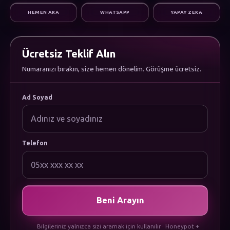
Dijital Pazarlama
HEMEN ARA
WHATSAPP
YAPAY ZEKA
Altyapı & Destek
KURUMSAL
Hakkımızda
Kariyer
Ücretsiz Teklif Alın
Sıkça Sorulan Sorular
Numaranızı bırakın, size hemen dönelim. Görüşme ücretsiz.
Dökümanlar
Uygulamamızı İndirin
YASAL
Ad Soyad
Gizlilik Politikası
Çerez Politikası
Kullanım Koşulları
KVKK Aydınlatma Metni
Telefon
Beni Arayın
Bilgileriniz yalnızca sizi aramak için kullanılır · Honeypot +