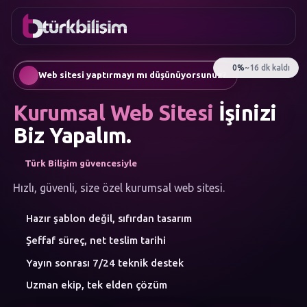
FAVORILER
İletişim
Kurumsal Web Sitesi
0216
Mobil Uygulama
755 3
Türkçe
Web sitesi yaptırmayı mı düşünüyorsunuz?
555
AI Chatbot & Müşteri Asistanları
Otomatik SEO Makale Üretimi
Kurumsal Web Sitesi
İşinizi
Sosyal Medya Yönetimi
Google Ads & Performans Pazarlaması
Biz Yapalım.
E-Ticaret
Kurumsal Kimlik & Logo
Türk Bilişim güvencesiyle
MENÜ
Yapay Zeka
Hızlı, güvenli, size özel kurumsal web sitesi.
Çözümler
Hazır şablon değil, sıfırdan tasarım
Atölye
HIZMET
Şeffaf süreç, net teslim tarihi
KATEGORILERI
Yapay Zeka Çözümleri
Yayın sonrası 7/24 teknik destek
Web Yazılım
Uzman ekip, tek elden çözüm
Mobil Uygulama
Marka Danışmanlığı