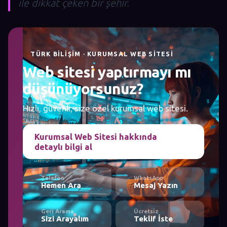
ile dikkat çeken bir şehir.
TÜRK BILIŞIM · KURUMSAL WEB SITESI
Web sitesi yaptırmayı mı
düşünüyorsunuz?
Hızlı, güvenli, size özel kurumsal web sitesi.
Kurumsal Web Sitesi hakkında
detaylı bilgi al
Telefon
WhatsApp
Hemen Ara
Mesaj Yazın
Geri Arama
Ücretsiz
Sizi Arayalım
Teklif İste