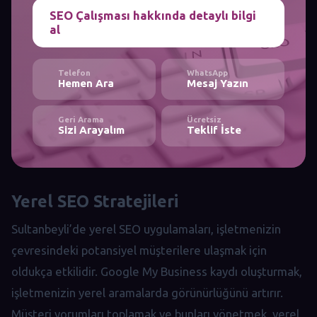
SEO Çalışması hakkında detaylı bilgi
al
Telefon
WhatsApp
Hemen Ara
Mesaj Yazın
Geri Arama
Ücretsiz
Sizi Arayalım
Teklif İste
Yerel SEO Stratejileri
Sultanbeyli’de yerel SEO uygulamaları, işletmenizin
çevresindeki potansiyel müşterilere ulaşmak için
oldukça etkilidir. Google My Business kaydı oluşturmak,
işletmenizin yerel aramalarda görünürlüğünü artırır.
Müşteri yorumları toplamak ve bunları yönetmek, yerel