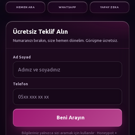
Dijital Pazarlama
HEMEN ARA
WHATSAPP
YAPAY ZEKA
Altyapı & Destek
KURUMSAL
Hakkımızda
Kariyer
Ücretsiz Teklif Alın
Sıkça Sorulan Sorular
Numaranızı bırakın, size hemen dönelim. Görüşme ücretsiz.
Dökümanlar
Uygulamamızı İndirin
YASAL
Ad Soyad
Gizlilik Politikası
Çerez Politikası
Kullanım Koşulları
KVKK Aydınlatma Metni
Telefon
Beni Arayın
Bilgileriniz yalnızca sizi aramak için kullanılır · Honeypot +