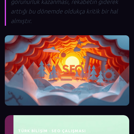
görünürlük kazanması, rekabetin giderek
arttığı bu dönemde oldukça kritik bir hal
almıştır.
TÜRK BILIŞIM · SEO ÇALIŞMASI