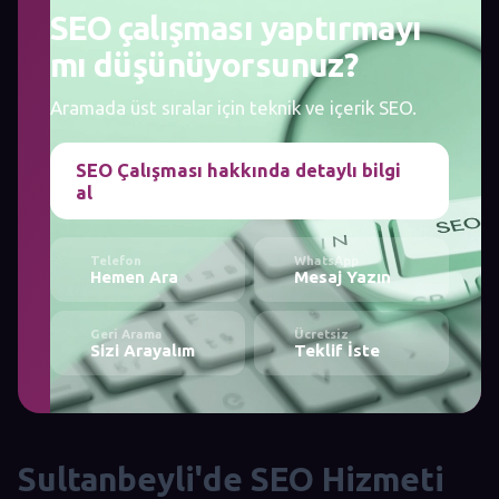
SEO çalışması yaptırmayı
mı düşünüyorsunuz?
Aramada üst sıralar için teknik ve içerik SEO.
SEO Çalışması hakkında detaylı bilgi
al
Telefon
WhatsApp
Hemen Ara
Mesaj Yazın
Geri Arama
Ücretsiz
Sizi Arayalım
Teklif İste
Sultanbeyli'de SEO Hizmeti