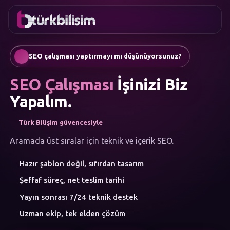
FAVORILER
İletişim
Kurumsal Web Sitesi
0216
Mobil Uygulama
755 3
Türkçe
SEO çalışması yaptırmayı mı düşünüyorsunuz?
555
AI Chatbot & Müşteri Asistanları
Otomatik SEO Makale Üretimi
SEO Çalışması
İşinizi Biz
Sosyal Medya Yönetimi
Google Ads & Performans Pazarlaması
Yapalım.
E-Ticaret
Kurumsal Kimlik & Logo
Türk Bilişim güvencesiyle
MENÜ
Yapay Zeka
Aramada üst sıralar için teknik ve içerik SEO.
Çözümler
Hazır şablon değil, sıfırdan tasarım
Atölye
HIZMET
Şeffaf süreç, net teslim tarihi
KATEGORILERI
Yapay Zeka Çözümleri
Yayın sonrası 7/24 teknik destek
Web Yazılım
Uzman ekip, tek elden çözüm
Mobil Uygulama
Marka Danışmanlığı