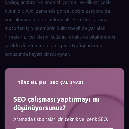
başlığı, anahtar kelimenizi içermeli ve dikkat çekici
olmalıdır. Aynı zamanda görsel optimizasyonu da
unutulmamalıdır; resimlerin alt etiketleri, arama
motorları için önemlidir. Sultanbeyli’de yer alan
firmaların, içeriklerini kullanıcı odaklı ve bilgilendirici
şekilde düzenlemeleri, organik trafiği artırma
konusunda hayati bir rol oynar.
TÜRK BILIŞIM · SEO ÇALIŞMASI
SEO çalışması yaptırmayı mı
düşünüyorsunuz?
Aramada üst sıralar için teknik ve içerik SEO.