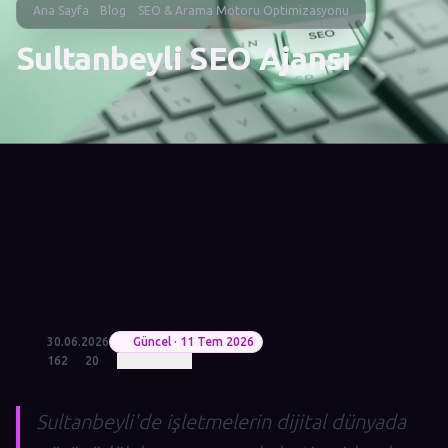
Ana Sayfa
Blog
SEO & Arama Motoru Optimizasyonu
Sultanbeyli SEO Ajansı
30.06.2026
Güncel · 11 Tem 2026
162
20
Sultanbeyli'de işletmelerin dijital dünyada