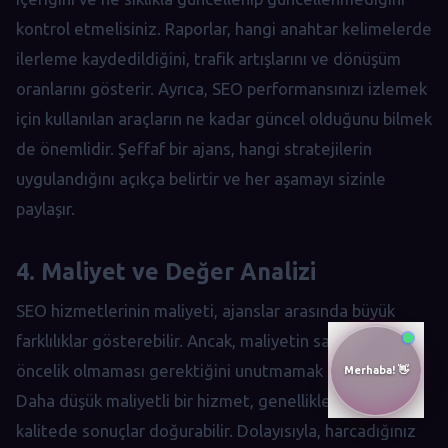
kontrol etmelisiniz. Raporlar, hangi anahtar kelimelerde
ilerleme kaydedildiğini, trafik artışlarını ve dönüşüm
oranlarını gösterir. Ayrıca, SEO performansınızı izlemek
için kullanılan araçların ne kadar güncel olduğunu bilmek
de önemlidir. Şeffaf bir ajans, hangi stratejilerin
uygulandığını açıkça belirtir ve her aşamayı sizinle
paylaşır.
4. Maliyet ve Değer Analizi
SEO hizmetlerinin maliyeti, ajanslar arasında büyük
farklılıklar gösterebilir. Ancak, maliyetin sadece birinci
öncelik olmaması gerektiğini unutmamak önemlidir.
Daha düşük maliyetli bir hizmet, genellikle daha düşük
kalitede sonuçlar doğurabilir. Dolayısıyla, harcadığınız