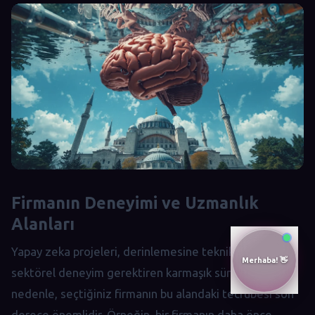
Firmanın Deneyimi ve Uzmanlık
Alanları
Yapay zeka projeleri, derinlemesine teknik bilgi ve
sektörel deneyim gerektiren karmaşık süreçlerdir. Bu
nedenle, seçtiğiniz firmanın bu alandaki tecrübesi son
derece önemlidir. Örneğin, bir firmanın daha önce