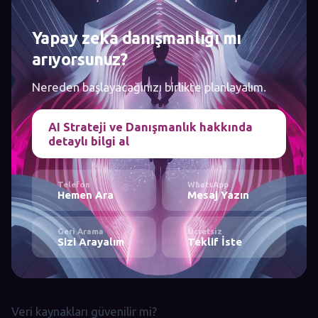
Yapay zeka danışmanlığı mı
arıyorsunuz?
Nereden başlayacağınızı birlikte planlayalım.
AI Strateji ve Danışmanlık hakkında
detaylı bilgi al
Telefon
WhatsApp
Hemen Ara
Mesaj Yazın
Geri Arama
Ücretsiz
Sizi Arayalım
Teklif İste
Veri kaynakları güvenilir mi?