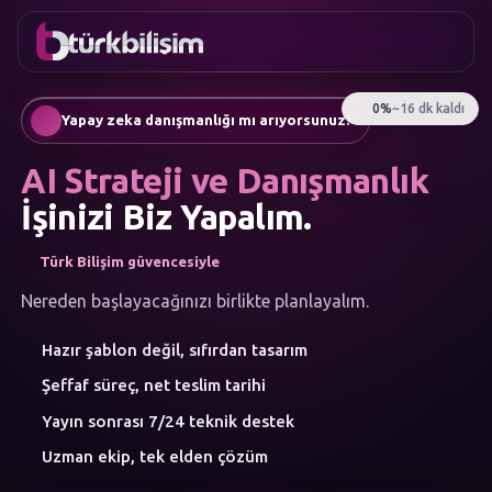
FAVORILER
İletişim
Kurumsal Web Sitesi
0216
Mobil Uygulama
755 3
Türkçe
Yapay zeka danışmanlığı mı arıyorsunuz?
555
AI Chatbot & Müşteri Asistanları
Otomatik SEO Makale Üretimi
AI Strateji ve Danışmanlık
Sosyal Medya Yönetimi
Google Ads & Performans Pazarlaması
İşinizi Biz Yapalım.
E-Ticaret
Kurumsal Kimlik & Logo
Türk Bilişim güvencesiyle
MENÜ
Yapay Zeka
Nereden başlayacağınızı birlikte planlayalım.
Çözümler
Hazır şablon değil, sıfırdan tasarım
Atölye
HIZMET
Şeffaf süreç, net teslim tarihi
KATEGORILERI
Yapay Zeka Çözümleri
Yayın sonrası 7/24 teknik destek
Web Yazılım
Uzman ekip, tek elden çözüm
Mobil Uygulama
Marka Danışmanlığı