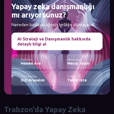
Yapay zeka danışmanlığı
mı arıyorsunuz?
Nereden başlayacağınızı birlikte planlayalım.
AI Strateji ve Danışmanlık hakkında
detaylı bilgi al
Telefon
WhatsApp
Hemen Ara
Mesaj Yazın
Geri Arama
Ücretsiz
Sizi Arayalım
Teklif İste
Trabzon'da Yapay Zeka