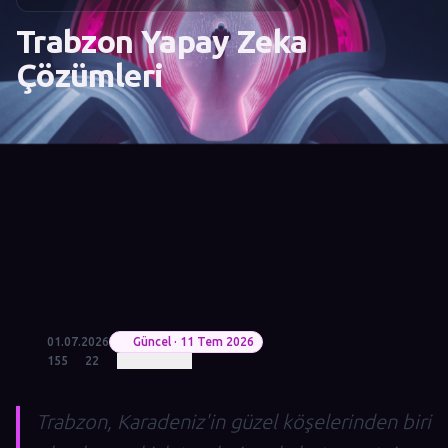
Trabzon Yapay Zeka
Çözümleri
01.07.2026
Güncel · 11 Tem 2026
155
22
Trabzon, Karadeniz'in güzel köşelerinden biri