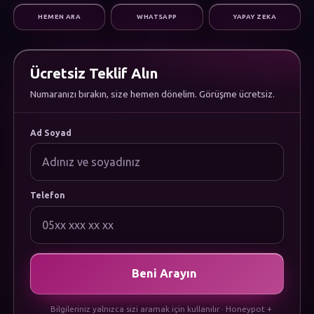
Dijital Pazarlama
HEMEN ARA
WHATSAPP
YAPAY ZEKA
Altyapı & Destek
KURUMSAL
Hakkımızda
Kariyer
Ücretsiz Teklif Alın
Sıkça Sorulan Sorular
Numaranızı bırakın, size hemen dönelim. Görüşme ücretsiz.
Dökümanlar
Uygulamamızı İndirin
YASAL
Ad Soyad
Gizlilik Politikası
Çerez Politikası
Kullanım Koşulları
KVKK Aydınlatma Metni
Telefon
Beni Arayın
Bilgileriniz yalnızca sizi aramak için kullanılır · Honeypot +