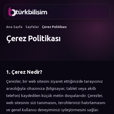
FAVORILER
İletişim
Kurumsal Web Sitesi
0216
Mobil Uygulama
755 3
Ana Sayfa
Sayfalar
Çerez Politikası
Türkçe
555
AI Chatbot & Müşteri Asistanları
Çerez Politikası
Otomatik SEO Makale Üretimi
Sosyal Medya Yönetimi
Google Ads & Performans Pazarlaması
E-Ticaret
Kurumsal Kimlik & Logo
MENÜ
Yapay Zeka
1. Çerez Nedir?
Çözümler
Çerezler, bir web sitesini ziyaret ettiğinizde tarayıcınız
Atölye
aracılığıyla cihazınıza (bilgisayar, tablet veya akıllı
HIZMET
KATEGORILERI
Yapay Zeka Çözümleri
telefon) kaydedilen küçük metin dosyalarıdır. Çerezler,
Web Yazılım
web sitesinin sizi tanımasını, tercihlerinizi hatırlamasını
Mobil Uygulama
ve genel kullanıcı deneyiminizi iyileştirmesini sağlar.
Marka Danışmanlığı