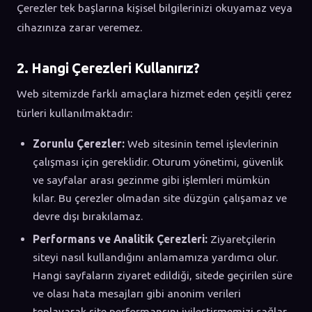
Çerezler tek başlarına kişisel bilgilerinizi okuyamaz veya
Dijital Pazarlama
Altyapı & Destek
cihazınıza zarar veremez.
KURUMSAL
Hakkımızda
2. Hangi Çerezleri Kullanırız?
Kariyer
Sıkça Sorulan Sorular
Web sitemizde farklı amaçlara hizmet eden çeşitli çerez
Dökümanlar
türleri kullanılmaktadır:
Uygulamamızı İndirin
YASAL
Zorunlu Çerezler:
Web sitesinin temel işlevlerinin
Gizlilik Politikası
Çerez Politikası
çalışması için gereklidir. Oturum yönetimi, güvenlik
Kullanım Koşulları
ve sayfalar arası gezinme gibi işlemleri mümkün
KVKK Aydınlatma Metni
kılar. Bu çerezler olmadan site düzgün çalışamaz ve
devre dışı bırakılamaz.
Performans ve Analitik Çerezleri:
Ziyaretçilerin
siteyi nasıl kullandığını anlamamıza yardımcı olur.
Hangi sayfaların ziyaret edildiği, sitede geçirilen süre
ve olası hata mesajları gibi anonim verileri
toplayarak site performansını iyileştirmemizi sağlar.