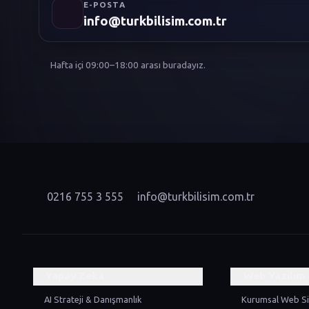
E-POSTA
info@turkbilisim.com.tr
Hafta içi 09:00–18:00 arası buradayız.
0216 755 3 555
info@turkbilisim.com.tr
Yapay Zeka
Web Yazılım
AI Strateji & Danışmanlık
Kurumsal Web Si