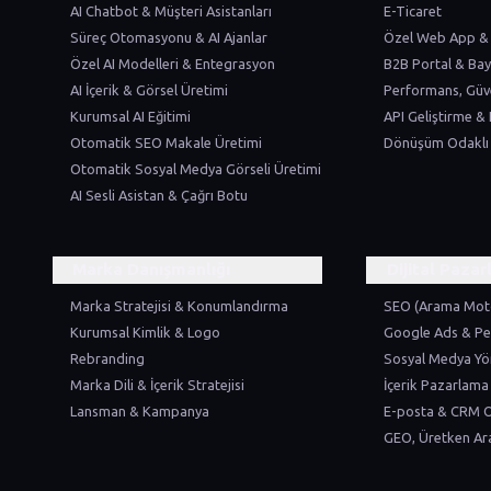
AI Chatbot & Müşteri Asistanları
E-Ticaret
Süreç Otomasyonu & AI Ajanlar
Özel Web App &
Özel AI Modelleri & Entegrasyon
B2B Portal & Bay
AI İçerik & Görsel Üretimi
Performans, Güv
Kurumsal AI Eğitimi
API Geliştirme &
Otomatik SEO Makale Üretimi
Dönüşüm Odaklı
Otomatik Sosyal Medya Görseli Üretimi
AI Sesli Asistan & Çağrı Botu
Marka Danışmanlığı
Dijital Paza
Marka Stratejisi & Konumlandırma
SEO (Arama Mot
Kurumsal Kimlik & Logo
Google Ads & Pe
Rebranding
Sosyal Medya Yö
Marka Dili & İçerik Stratejisi
İçerik Pazarlama
Lansman & Kampanya
E-posta & CRM 
GEO, Üretken A