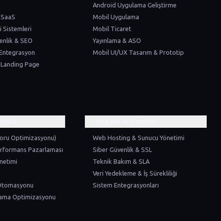
Android Uygulama Geliştirme
 SaaS
Mobil Uygulama
i Sistemleri
Mobil Ticaret
enlik & SEO
Yayınlama & ASO
 Entegrasyon
Mobil UI/UX Tasarım & Prototip
 Landing Page
rlama
Altyapı & Destek
oru Optimizasyonu)
Web Hosting & Sunucu Yönetimi
rformans Pazarlaması
Siber Güvenlik & SSL
netimi
Teknik Bakım & SLA
Veri Yedekleme & İş Sürekliliği
Otomasyonu
Sistem Entegrasyonları
rama Optimizasyonu