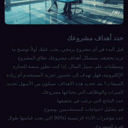
حدد أهداف مشروعك
قبل البدء في أي مشروع برمجي، يجب عليك أولاً توضيح ما
تريد تحقيقه. ستشكل أهداف مشروعك نطاق المشروع
ومتطلباته. على سبيل المثال، إذا كنت تطور منصة للتجارة
الإلكترونية، فهل تهدف إلى تحسين تجربة المستخدم أم زيادة
المبيعات؟ بعد تحديد هذه الأهداف، سيكون من الأسهل تحديد
الميزات والوظائف التي يحتاجها مشروعك.
حدد النتائج التي ترغب في تحقيقها.
قم بتحليل احتياجات المستخدمين بوضوح.
حدد مؤشرات الأداء الرئيسية (KPIs) التي يجب قياسها طوال
فترة المشروع.