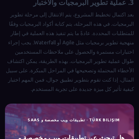
3. عملية تطوير البرمجيات والاختبار
بعد اكتمال تخطيط المشروع، يتم الانتقال إلى مرحلة تطوير
البرمجيات. في هذه المرحلة، يتم كتابة أكواد البرمجيات وفقًا
للمتطلبات المحددة. عادةً ما يتم تنفيذ هذه العملية في إطار
منهجية تطوير برمجيات مثل Agile أو Waterfall. يجب إجراء
اختبارات مستمرة والحصول على ملاحظات المستخدمين
طوال عملية تطوير البرمجيات. بهذه الطريقة، يمكن اكتشاف
الأخطاء المحتملة وتصحيحها في المراحل المبكرة. على سبيل
المثال، إذا كنت تقوم بتطوير تطبيق جوال، فمن المهم اختبار
كيفية تأثير كل ميزة جديدة على تجربة المستخدم.
TÜRK BILIŞIM · تطبيقات ويب مخصصة و SAAS
هل تبحث عن تطبيقات ويب مخصصة و