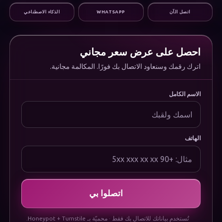
التسويق الرقمي
اتصل الآن
WHATSAPP
الذكاء الاصطناعي
البنية التحتية والدعم
المؤسسة
من نحن
الوظائف
احصل على عرض سعر مجاني
الأسئلة الشائعة
اترك رقمك وسنعاود الاتصال بك فورًا. المكالمة مجانية.
الوثائق
Uygulamamızı İndirin
قانوني
الاسم الكامل
سياسة الخصوصية
سياسة ملفات تعريف الارتباط
شروط الاستخدام
إشعار حماية البيانات (KVKK)
الهاتف
اتصلوا بي
تُستخدم بياناتك للاتصال بك فقط · محميّة بـ Honeypot + Turnstile.