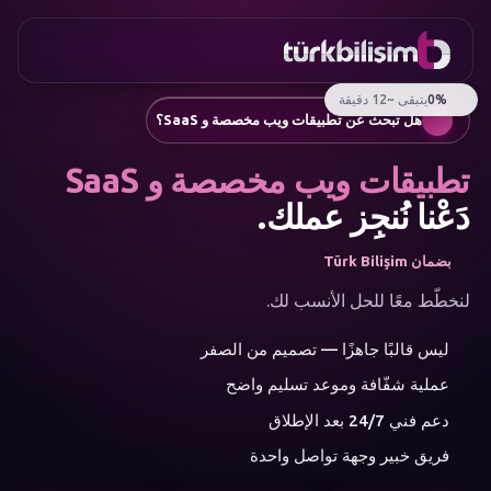
المفضلة
التواصل
موقع الشركة
0216
تطبيق جوال
755 3
العربية
هل تبحث عن تطبيقات ويب مخصصة و SaaS؟
555
روبوتات الدردشة ومساعدو العملاء
إنشاء مقالات SEO تلقائيًا
تطبيقات ويب مخصصة و SaaS
إدارة وسائل التواصل الاجتماعي
إعلانات جوجل والتسويق بالأداء
دَعْنا نُنجِز عملك.
التجارة الإلكترونية
الهوية المؤسسية والشعار
بضمان Türk Bilişim
القائمة
الذكاء الاصطناعي
لنخطّط معًا للحل الأنسب لك.
الحلول
ليس قالبًا جاهزًا — تصميم من الصفر
الورشة
فئات
عملية شفّافة وموعد تسليم واضح
الخدمات
الذكاء الاصطناعي
دعم فني 24/7 بعد الإطلاق
تطوير الويب
فريق خبير وجهة تواصل واحدة
تطبيقات الجوال
استشارات العلامة التجارية