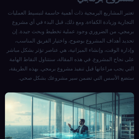
تعتبر المشاريع البرمجية ذات أهمية حاسمة لتبسيط العمليات
التجارية وزيادة الكفاءة. ومع ذلك، قبل البدء في أي مشروع
برمجي، من الضروري وجود عملية تخطيط وبحث جيدة. إن
تحديد أهداف المشروع بوضوح، واختيار الفريق المناسب،
وإدارة الوقت، وإنشاء الميزانية، هي عناصر تؤثر بشكل مباشر
على نجاح المشروع. في هذه المقالة، سنتناول النقاط الهامة
التي يجب مراعاتها قبل تنفيذ مشروع برمجي. بهذه الطريقة،
ستضع الأسس التي تضمن سير مشروعك بشكل صحي.