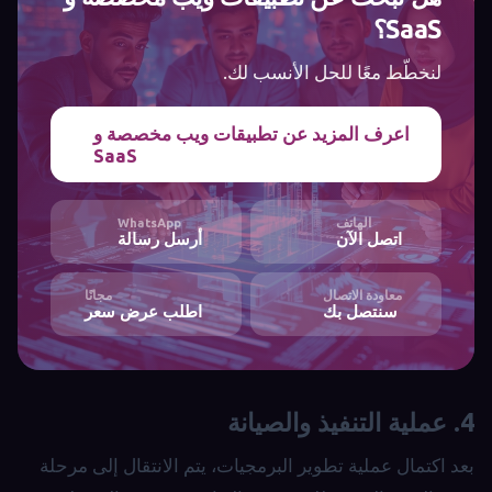
SaaS؟
لنخطّط معًا للحل الأنسب لك.
اعرف المزيد عن تطبيقات ويب مخصصة و
SaaS
الهاتف
WhatsApp
اتصل الآن
أرسل رسالة
معاودة الاتصال
مجانًا
سنتصل بك
اطلب عرض سعر
4. عملية التنفيذ والصيانة
بعد اكتمال عملية تطوير البرمجيات، يتم الانتقال إلى مرحلة