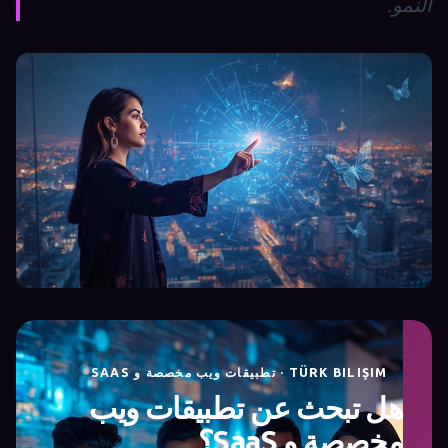
النمو.
TÜRK BILIŞIM · تطبيقات ويب مخصصة و SAAS
هل تبحث عن تطبيقات ويب
مخصصة و SaaS؟