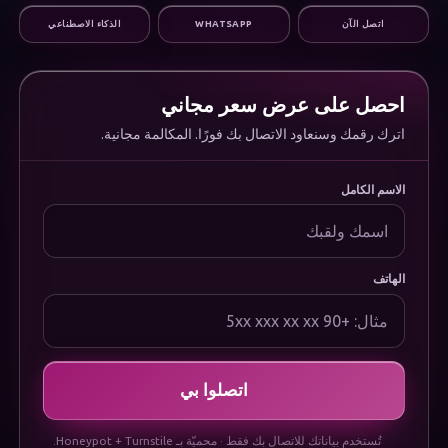
التسويق الرقمي
اتصل الآن
WHATSAPP
الذكاء الاصطناعي
البنية التحتية والدعم
المؤسسة
من نحن
الوظائف
احصل على عرض سعر مجاني
الأسئلة الشائعة
اترك رقمك وسنعاود الاتصال بك فورًا. المكالمة مجانية.
الوثائق
Uygulamamızı İndirin
قانوني
الاسم الكامل
سياسة الخصوصية
سياسة ملفات تعريف الارتباط
شروط الاستخدام
إشعار حماية البيانات (KVKK)
الهاتف
اتصلوا بي
تُستخدم بياناتك للاتصال بك فقط · محميّة بـ Honeypot + Turnstile.