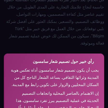
حاسمة لنجاح علامتك التجارية على المدى الطويل. من خلال
تقييم عناصر مثل كفاءة المصممين، ومهارات التواصل،
ووظائف التصميم، والتسعير، يمكنك العثور على أفضل شركة
تلبي توقعاتك. من خلال العمل مع فريق خبير مثل "Türk
Bilişim"، سيكون من الممكن لك خوض عملية تصميم شعار
فعالة وموثوقة.
رأي خبير حول تصميم شعار سامسون
يجب أن يكون تصميم شعار سامسون أداة تعكس هوية
المدينة وثرائها الثقافي. يساعد الشعار الناجح كل من
السكان المحليين والزوار على تكوين رابط مع المدينة.
إن الاهتمام بالعناصر المحلية واتجاهات التصميم
الحديثة في عملية التصميم يبرز تفرد سامسون. هذا
النهج لا يخلق جمالية فحسب، بل يخلق أيضًا رابطًا