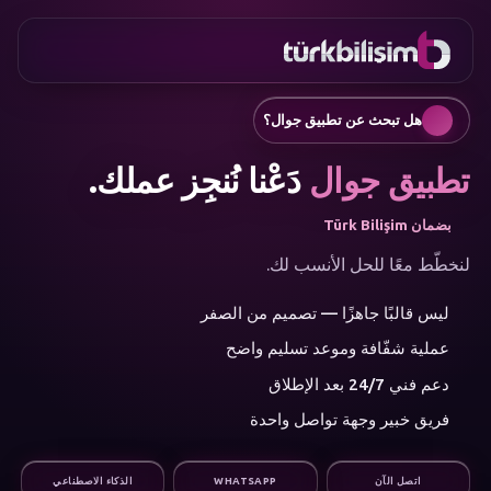
المفضلة
التواصل
موقع الشركة
0216
تطبيق جوال
755 3
العربية
هل تبحث عن تطبيق جوال؟
555
روبوتات الدردشة ومساعدو العملاء
إنشاء مقالات SEO تلقائيًا
تطبيق جوال
دَعْنا نُنجِز عملك.
إدارة وسائل التواصل الاجتماعي
إعلانات جوجل والتسويق بالأداء
بضمان Türk Bilişim
التجارة الإلكترونية
الهوية المؤسسية والشعار
لنخطّط معًا للحل الأنسب لك.
القائمة
الذكاء الاصطناعي
ليس قالبًا جاهزًا — تصميم من الصفر
الحلول
عملية شفّافة وموعد تسليم واضح
الورشة
فئات
دعم فني 24/7 بعد الإطلاق
الخدمات
الذكاء الاصطناعي
فريق خبير وجهة تواصل واحدة
تطوير الويب
تطبيقات الجوال
استشارات العلامة التجارية
اتصل الآن
WHATSAPP
الذكاء الاصطناعي