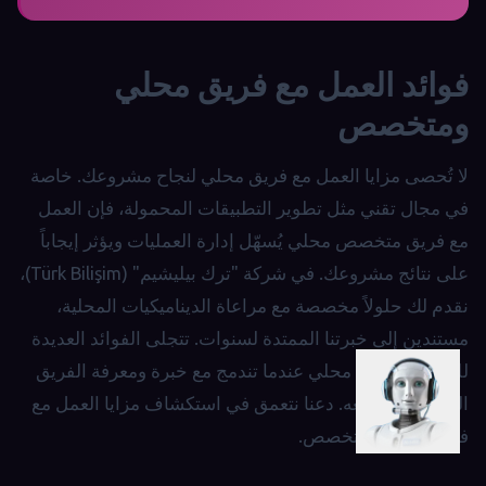
فوائد العمل مع فريق محلي
ومتخصص
لا تُحصى مزايا العمل مع فريق محلي لنجاح مشروعك. خاصة
في مجال تقني مثل تطوير التطبيقات المحمولة، فإن العمل
مع فريق متخصص محلي يُسهّل إدارة العمليات ويؤثر إيجاباً
على نتائج مشروعك. في شركة "ترك بيليشيم" (Türk Bilişim)،
نقدم لك حلولاً مخصصة مع مراعاة الديناميكيات المحلية،
مستندين إلى خبرتنا الممتدة لسنوات. تتجلى الفوائد العديدة
للعمل مع فريق محلي عندما تندمج مع خبرة ومعرفة الفريق
الذي ستعمل معه. دعنا نتعمق في استكشاف مزايا العمل مع
فريق محلي ومتخصص.