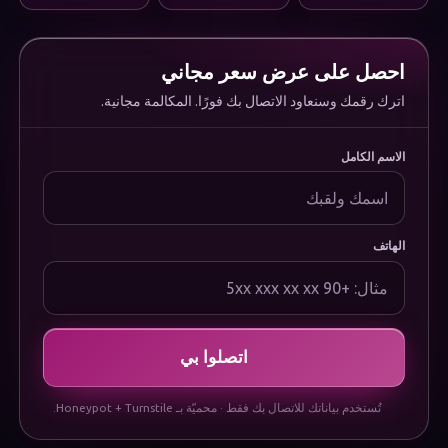
التسويق الرقمي
البنية التحتية والدعم
المؤسسة
احصل على عرض سعر مجاني
من نحن
الوظائف
اترك رقمك وسنعاود الاتصال بك فورًا. المكالمة مجانية.
الأسئلة الشائعة
الوثائق
الاسم الكامل
Uygulamamızı İndirin
قانوني
سياسة الخصوصية
سياسة ملفات تعريف الارتباط
الهاتف
شروط الاستخدام
إشعار حماية البيانات (KVKK)
اتصلوا بي
تُستخدم بياناتك للاتصال بك فقط · محميّة بـ Honeypot + Turnstile.