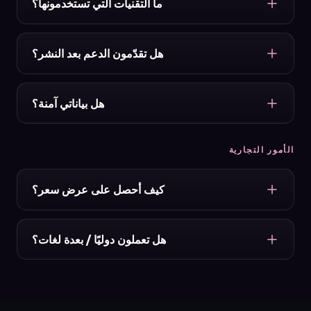
ما التقنيات التي تستخدمونها؟
نختار تقنيات حديثة ومُثبتة وفق احتياج المشروع. هدفنا
ليس مجاراة الموضة بل بناء حلول طويلة الأمد وسهلة
هل تقدّمون الدعم بعد النشر؟
الصيانة.
نعم. النشر بداية وليس نهاية. نوفّر خيارات الصيانة
والتحديث والدعم بحسب الحاجة.
هل بياناتي آمنة؟
ننفّذ أعمالنا وفق مبادئ حماية البيانات (KVKK) والأمان.
الأمور التجارية
للتفاصيل يمكنك الاطّلاع على سياسة الخصوصية ووثائق
KVKK لدينا.
كيف أحصل على عرض سعر؟
يكفي أن تتواصل معنا عبر صفحة الاتصال. وبعد مكالمة
استكشافية قصيرة نُعدّ لك عرضًا واضحًا ومخصّصًا.
هل تعملون دوليًا / بعدة لغات؟
نعم. يمكننا تنفيذ المشاريع بأربع لغات: التركية والإنجليزية
والعربية والروسية.