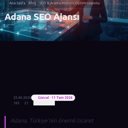
Ana Sayfa
Blog
SEO & Arama Motoru Optimizasyonu
Adana SEO Ajansı
23.06.2026
Güncel · 11 Tem 2026
165
21
Adana, Türkiye'nin önemli ticaret