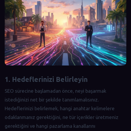
1. Hedeflerinizi Belirleyin
SEO sürecine başlamadan önce, neyi başarmak
istediğinizi net bir şekilde tanımlamalısınız.
Hedeflerinizi belirlemek, hangi anahtar kelimelere
odaklanmanız gerektiğini, ne tür içerikler üretmeniz
gerektiğini ve hangi pazarlama kanallarını