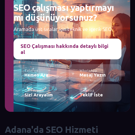
SEO çalışması yaptırmayı
mı düşünüyorsunuz?
Aramada üst sıralar için teknik ve içerik SEO.
SEO Çalışması hakkında detaylı bilgi
al
Telefon
WhatsApp
Hemen Ara
Mesaj Yazın
Geri Arama
Ücretsiz
Sizi Arayalım
Teklif İste
Adana'da SEO Hizmeti