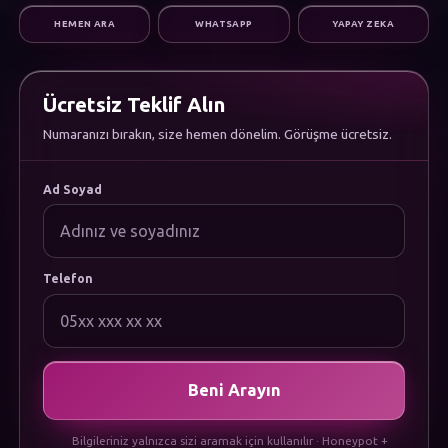
Dijital Pazarlama
HEMEN ARA
WHATSAPP
YAPAY ZEKA
Altyapı & Destek
KURUMSAL
Hakkımızda
Kariyer
Ücretsiz Teklif Alın
Sıkça Sorulan Sorular
Numaranızı bırakın, size hemen dönelim. Görüşme ücretsiz.
Dökümanlar
Uygulamamızı İndirin
YASAL
Ad Soyad
Gizlilik Politikası
Çerez Politikası
Kullanım Koşulları
KVKK Aydınlatma Metni
Telefon
Beni Arayın
Bilgileriniz yalnızca sizi aramak için kullanılır · Honeypot +