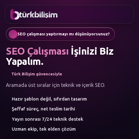
FAVORILER
İletişim
Kurumsal Web Sitesi
0216
Mobil Uygulama
755 3
Türkçe
SEO çalışması yaptırmayı mı düşünüyorsunuz?
555
AI Chatbot & Müşteri Asistanları
Otomatik SEO Makale Üretimi
SEO Çalışması
İşinizi Biz
Sosyal Medya Yönetimi
Google Ads & Performans Pazarlaması
Yapalım.
E-Ticaret
Kurumsal Kimlik & Logo
Türk Bilişim güvencesiyle
MENÜ
Yapay Zeka
Aramada üst sıralar için teknik ve içerik SEO.
Çözümler
Hazır şablon değil, sıfırdan tasarım
Atölye
HIZMET
Şeffaf süreç, net teslim tarihi
KATEGORILERI
Yapay Zeka Çözümleri
Yayın sonrası 7/24 teknik destek
Web Yazılım
Uzman ekip, tek elden çözüm
Mobil Uygulama
Marka Danışmanlığı