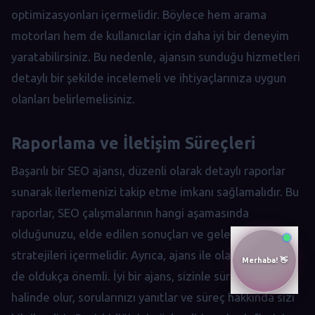
optimizasyonları içermelidir. Böylece hem arama
motorları hem de kullanıcılar için daha iyi bir deneyim
yaratabilirsiniz. Bu nedenle, ajansın sunduğu hizmetleri
detaylı bir şekilde incelemeli ve ihtiyaçlarınıza uygun
olanları belirlemelisiniz.
Raporlama ve İletişim Süreçleri
Başarılı bir SEO ajansı, düzenli olarak detaylı raporlar
sunarak ilerlemenizi takip etme imkanı sağlamalıdır. Bu
raporlar, SEO çalışmalarının hangi aşamasında
olduğunuzu, elde edilen sonuçları ve gelecekteki
stratejileri içermelidir. Ayrıca, ajans ile olan iletişiminiz
de oldukça önemli. İyi bir ajans, sizinle sürekli iletişim
halinde olur, sorularınızı yanıtlar ve süreç hakkında sizi