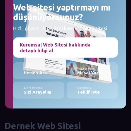
Web sitesi yaptırmayı mı
düşünüyorsunuz?
Hızlı, güvenli, size özel kurumsal web sitesi.
Kurumsal Web Sitesi hakkında
detaylı bilgi al
Telefon
WhatsApp
Hemen Ara
Mesaj Yazın
Geri Arama
Ücretsiz
Sizi Arayalım
Teklif İste
Dernek Web Sitesi