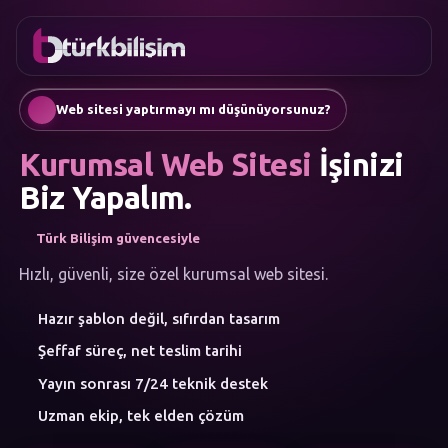
FAVORILER
İletişim
Kurumsal Web Sitesi
0216
Mobil Uygulama
755 3
Türkçe
Web sitesi yaptırmayı mı düşünüyorsunuz?
555
AI Chatbot & Müşteri Asistanları
Otomatik SEO Makale Üretimi
Kurumsal Web Sitesi
İşinizi
Sosyal Medya Yönetimi
Google Ads & Performans Pazarlaması
Biz Yapalım.
E-Ticaret
Kurumsal Kimlik & Logo
Türk Bilişim güvencesiyle
MENÜ
Yapay Zeka
Hızlı, güvenli, size özel kurumsal web sitesi.
Çözümler
Hazır şablon değil, sıfırdan tasarım
Atölye
HIZMET
Şeffaf süreç, net teslim tarihi
KATEGORILERI
Yapay Zeka Çözümleri
Yayın sonrası 7/24 teknik destek
Web Yazılım
Uzman ekip, tek elden çözüm
Mobil Uygulama
Marka Danışmanlığı