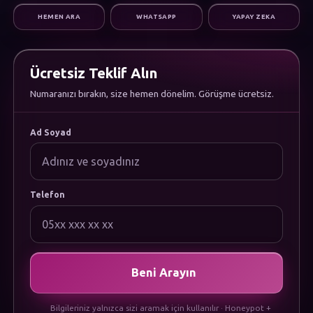
Dijital Pazarlama
HEMEN ARA
WHATSAPP
YAPAY ZEKA
Altyapı & Destek
KURUMSAL
Hakkımızda
Kariyer
Ücretsiz Teklif Alın
Sıkça Sorulan Sorular
Numaranızı bırakın, size hemen dönelim. Görüşme ücretsiz.
Dökümanlar
Uygulamamızı İndirin
YASAL
Ad Soyad
Gizlilik Politikası
Çerez Politikası
Kullanım Koşulları
KVKK Aydınlatma Metni
Telefon
Beni Arayın
Bilgileriniz yalnızca sizi aramak için kullanılır · Honeypot +