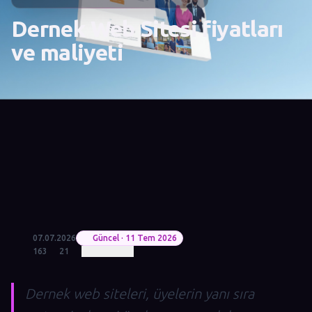
Dernek Web Sitesi fiyatları
ve maliyeti
07.07.2026
Güncel · 11 Tem 2026
163
21
Dernek web siteleri, üyelerin yanı sıra