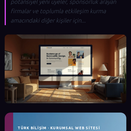
potansiyel yeni üyeler, sponsorluk arayan
firmalar ve toplumla etkileşim kurma
amacındaki diğer kişiler için...
TÜRK BILIŞIM · KURUMSAL WEB SITESI