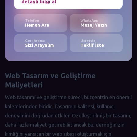
detaylı bilgi al
Telefon
WhatsApp
Hemen Ara
Mesaj Yazın
Geri Arama
Ücretsiz
Sizi Arayalım
Teklif İste
Web Tasarım ve Geliştirme
Maliyetleri
Web tasarımı ve geliştirme süreci, bütçenizin en önemli
kalemlerinden biridir. Tasarımın kalitesi, kullanıcı
deneyimini doğrudan etkiler. Özelleştirilmiş bir tasarım,
daha fazla maliyet getirebilir; ancak bu, derneğinizin
kimliğini yansıtan bir web sitesi oluşturmak için