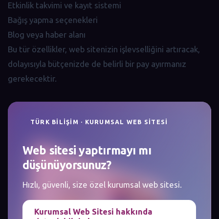
Etkinlik takvimi ve kayıt sistemi
Bağış yapma seçenekleri
Blog veya haber alanı
Bu tür özellikler, web sitenizin işlevselliğini artıracak,
dolayısıyla bütçenizde de belirli bir pay ayırmanız
gerekecektir.
TÜRK BILIŞIM · KURUMSAL WEB SITESI
Web sitesi yaptırmayı mı
düşünüyorsunuz?
Hızlı, güvenli, size özel kurumsal web sitesi.
Kurumsal Web Sitesi hakkında