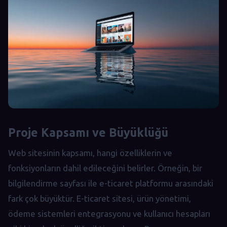
Proje Kapsamı ve Büyüklüğü
Web sitesinin kapsamı, hangi özelliklerin ve
fonksiyonların dahil edileceğini belirler. Örneğin, bir
bilgilendirme sayfası ile e-ticaret platformu arasındaki
fark çok büyüktür. E-ticaret sitesi, ürün yönetimi,
ödeme sistemleri entegrasyonu ve kullanıcı hesapları