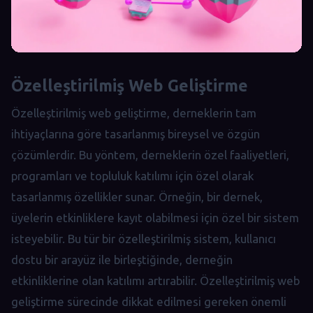
Özelleştirilmiş Web Geliştirme
Özelleştirilmiş web geliştirme, derneklerin tam
ihtiyaçlarına göre tasarlanmış bireysel ve özgün
çözümlerdir. Bu yöntem, derneklerin özel faaliyetleri,
programları ve topluluk katılımı için özel olarak
tasarlanmış özellikler sunar. Örneğin, bir dernek,
üyelerin etkinliklere kayıt olabilmesi için özel bir sistem
isteyebilir. Bu tür bir özelleştirilmiş sistem, kullanıcı
dostu bir arayüz ile birleştiğinde, derneğin
etkinliklerine olan katılımı artırabilir. Özelleştirilmiş web
geliştirme sürecinde dikkat edilmesi gereken önemli