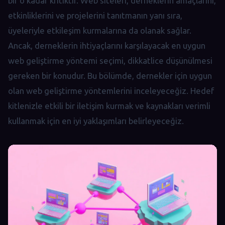
bir o kadar kritiktir. Web siteleri, derneklerin amaçlarını,
etkinliklerini ve projelerini tanıtmanın yanı sıra,
üyeleriyle etkileşim kurmalarına da olanak sağlar.
Ancak, derneklerin ihtiyaçlarını karşılayacak en uygun
web geliştirme yöntemi seçimi, dikkatlice düşünülmesi
gereken bir konudur. Bu bölümde, dernekler için uygun
olan web geliştirme yöntemlerini inceleyeceğiz. Hedef
kitlenizle etkili bir iletişim kurmak ve kaynakları verimli
kullanmak için en iyi yaklaşımları belirleyeceğiz.