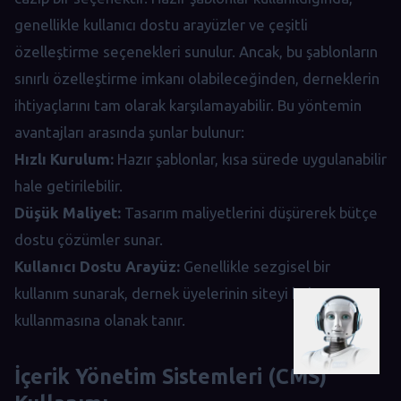
genellikle kullanıcı dostu arayüzler ve çeşitli
özelleştirme seçenekleri sunulur. Ancak, bu şablonların
sınırlı özelleştirme imkanı olabileceğinden, derneklerin
ihtiyaçlarını tam olarak karşılamayabilir. Bu yöntemin
avantajları arasında şunlar bulunur:
Hızlı Kurulum:
Hazır şablonlar, kısa sürede uygulanabilir
hale getirilebilir.
Düşük Maliyet:
Tasarım maliyetlerini düşürerek bütçe
dostu çözümler sunar.
Kullanıcı Dostu Arayüz:
Genellikle sezgisel bir
kullanım sunarak, dernek üyelerinin siteyi kolayca
kullanmasına olanak tanır.
İçerik Yönetim Sistemleri (CMS)