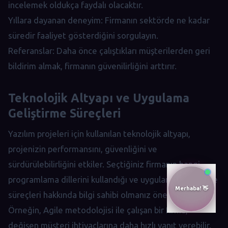
incelemek oldukça faydalı olacaktır.
Yıllara dayanan deneyim: Firmanın sektörde ne kadar
süredir faaliyet gösterdiğini sorgulayın.
Referanslar: Daha önce çalıştıkları müşterilerden geri
bildirim almak, firmanın güvenilirliğini arttırır.
Teknolojik Altyapı ve Uygulama
Geliştirme Süreçleri
Yazılım projeleri için kullanılan teknolojik altyapı,
projenizin performansını, güvenliğini ve
sürdürülebilirliğini etkiler. Seçtiğiniz firmanın hangi
programlama dillerini kullandığı ve uygulama geliştirme
süreçleri hakkında bilgi sahibi olmanız önemlidir.
Örneğin, Agile metodolojisi ile çalışan bir firma,
değişen müşteri ihtiyaçlarına daha hızlı yanıt verebilir.