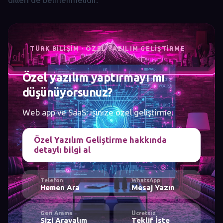
TÜRK BILIŞIM · ÖZEL YAZILIM GELIŞTIRME
Özel yazılım yaptırmayı mı
düşünüyorsunuz?
Web app ve SaaS: işinize özel geliştirme.
Özel Yazılım Geliştirme hakkında
detaylı bilgi al
Telefon
WhatsApp
Hemen Ara
Mesaj Yazın
Geri Arama
Ücretsiz
Sizi Arayalım
Teklif İste