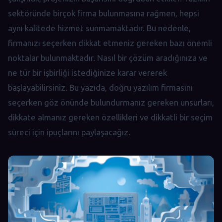
sektöründe birçok firma bulunmasına rağmen, hepsi
aynı kalitede hizmet sunmamaktadır. Bu nedenle,
firmanızı seçerken dikkat etmeniz gereken bazı önemli
noktalar bulunmaktadır. Nasıl bir çözüm aradığınıza ve
ne tür bir işbirliği istediğinize karar vererek
başlayabilirsiniz. Bu yazıda, doğru yazılım firmasını
seçerken göz önünde bulundurmanız gereken unsurları,
dikkate almanız gereken özellikleri ve dikkatli bir seçim
süreci için ipuçlarını paylaşacağız.