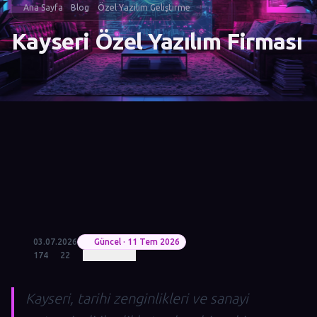
Ana Sayfa
Blog
Özel Yazılım Geliştirme
Kayseri Özel Yazılım Firması
03.07.2026
Güncel · 11 Tem 2026
174
22
Kayseri, tarihi zenginlikleri ve sanayi