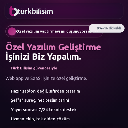
FAVORILER
İletişim
Kurumsal Web Sitesi
0216
Mobil Uygulama
755 3
Türkçe
Özel yazılım yaptırmayı mı düşünüyorsunuz?
555
AI Chatbot & Müşteri Asistanları
Otomatik SEO Makale Üretimi
Özel Yazılım Geliştirme
Sosyal Medya Yönetimi
Google Ads & Performans Pazarlaması
İşinizi Biz Yapalım.
E-Ticaret
Kurumsal Kimlik & Logo
Türk Bilişim güvencesiyle
MENÜ
Yapay Zeka
Web app ve SaaS: işinize özel geliştirme.
Çözümler
Hazır şablon değil, sıfırdan tasarım
Atölye
HIZMET
Şeffaf süreç, net teslim tarihi
KATEGORILERI
Yapay Zeka Çözümleri
Yayın sonrası 7/24 teknik destek
Web Yazılım
Uzman ekip, tek elden çözüm
Mobil Uygulama
Marka Danışmanlığı