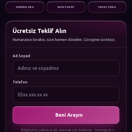
Dijital Pazarlama
HEMEN ARA
WHATSAPP
YAPAY ZEKA
Altyapı & Destek
KURUMSAL
Hakkımızda
Kariyer
Ücretsiz Teklif Alın
Sıkça Sorulan Sorular
Numaranızı bırakın, size hemen dönelim. Görüşme ücretsiz.
Dökümanlar
Uygulamamızı İndirin
YASAL
Ad Soyad
Gizlilik Politikası
Çerez Politikası
Kullanım Koşulları
KVKK Aydınlatma Metni
Telefon
Beni Arayın
Bilgileriniz yalnızca sizi aramak için kullanılır · Honeypot +