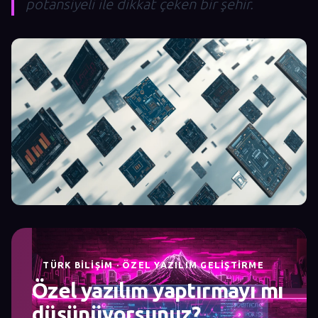
potansiyeli ile dikkat çeken bir şehir.
TÜRK BILIŞIM · ÖZEL YAZILIM GELIŞTIRME
Özel yazılım yaptırmayı mı
düşünüyorsunuz?