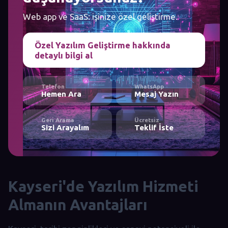
Web app ve SaaS: işinize özel geliştirme.
Özel Yazılım Geliştirme hakkında
detaylı bilgi al
Telefon
WhatsApp
Hemen Ara
Mesaj Yazın
Geri Arama
Ücretsiz
Sizi Arayalım
Teklif İste
Kayseri'de Yazılım Hizmeti
Almanın Avantajları