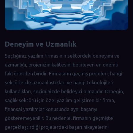
Deneyim ve Uzmanlık
Seçtiğiniz yazılım firmasının sektördeki deneyimi ve
uzmanlığı, projenizin kalitesini belirleyen en önemli
faktörlerden biridir. Firmaların geçmiş projeleri, hangi
sektörlerde uzmanlaştıkları ve hangi teknolojileri
kullandıkları, seçiminizde belirleyici olmalıdır. Örneğin,
sağlık sektörü için özel yazılım geliştiren bir firma,
finansal yazılımlar konusunda aynı başarıyı
gösteremeyebilir. Bu nedenle, firmanın geçmişte
gerçekleştirdiği projelerdeki başarı hikayelerini