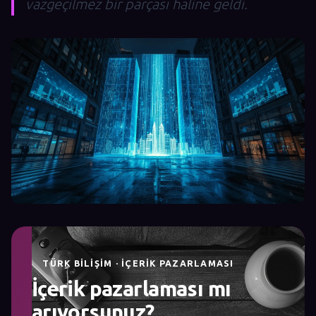
vazgeçilmez bir parçası haline geldi.
TÜRK BILIŞIM · İÇERIK PAZARLAMASI
İçerik pazarlaması mı
arıyorsunuz?