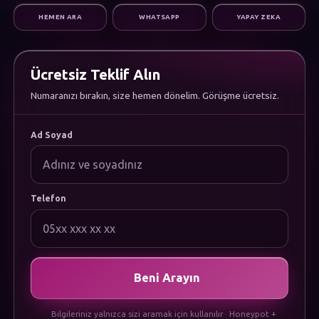
Dijital Pazarlama
HEMEN ARA
WHATSAPP
YAPAY ZEKA
Altyapı & Destek
KURUMSAL
Hakkımızda
Kariyer
Ücretsiz Teklif Alın
Sıkça Sorulan Sorular
Numaranızı bırakın, size hemen dönelim. Görüşme ücretsiz.
Dökümanlar
Uygulamamızı İndirin
YASAL
Ad Soyad
Gizlilik Politikası
Çerez Politikası
Kullanım Koşulları
KVKK Aydınlatma Metni
Telefon
Beni Arayın
Bilgileriniz yalnızca sizi aramak için kullanılır · Honeypot +