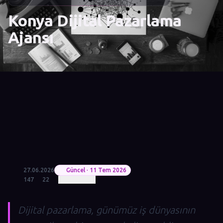
Konya Dijital Pazarlama
Ajansı
27.06.2026
Güncel · 11 Tem 2026
147
22
Dijital pazarlama, günümüz iş dünyasının