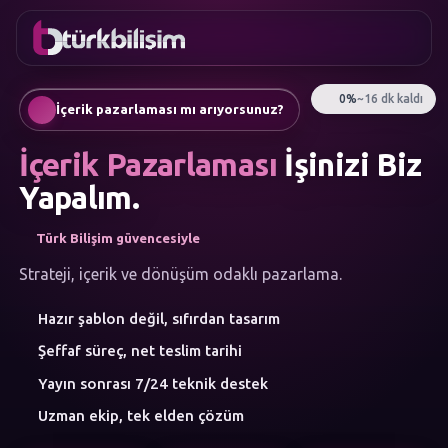
FAVORILER
İletişim
Kurumsal Web Sitesi
0216
Mobil Uygulama
755 3
Türkçe
İçerik pazarlaması mı arıyorsunuz?
555
AI Chatbot & Müşteri Asistanları
Otomatik SEO Makale Üretimi
İçerik Pazarlaması
İşinizi Biz
Sosyal Medya Yönetimi
Google Ads & Performans Pazarlaması
Yapalım.
E-Ticaret
Kurumsal Kimlik & Logo
Türk Bilişim güvencesiyle
MENÜ
Yapay Zeka
Strateji, içerik ve dönüşüm odaklı pazarlama.
Çözümler
Hazır şablon değil, sıfırdan tasarım
Atölye
HIZMET
Şeffaf süreç, net teslim tarihi
KATEGORILERI
Yapay Zeka Çözümleri
Yayın sonrası 7/24 teknik destek
Web Yazılım
Uzman ekip, tek elden çözüm
Mobil Uygulama
Marka Danışmanlığı