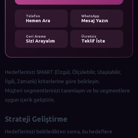
Telefon
WhatsApp
Hemen Ara
Mesaj Yazın
Geri Arama
Ücretsiz
Sizi Arayalım
Teklif İste
Hedeflerinizi SMART (Özgül, Ölçülebilir, Ulaşılabilir,
İlgili, Zamanlı) kriterlerine göre belirleyin.
Müşteri segmentlerinizi tanımlayın ve bu segmentlere
uygun içerik geliştirin.
Strateji Geliştirme
Hedeflerinizi belirledikten sonra, bu hedeflere