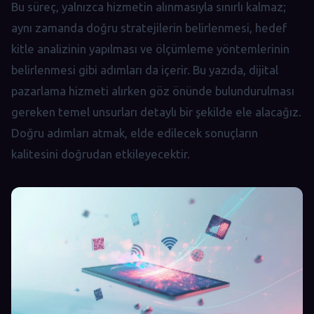
Bu süreç, yalnızca hizmetin alınmasıyla sınırlı kalmaz;
aynı zamanda doğru stratejilerin belirlenmesi, hedef
kitle analizinin yapılması ve ölçümleme yöntemlerinin
belirlenmesi gibi adımları da içerir. Bu yazıda, dijital
pazarlama hizmeti alırken göz önünde bulundurulması
gereken temel unsurları detaylı bir şekilde ele alacağız.
Doğru adımları atmak, elde edilecek sonuçların
kalitesini doğrudan etkileyecektir.