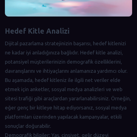
Hedef Kitle Analizi
Dijital pazarlama stratejinizin başarısı, hedef kitlenizi
ne kadar iyi anladığınıza bağlıdır. Hedef kitle analizi,
potansiyel müşterilerinizin demografik özelliklerini,
davranışlarını ve ihtiyaçlarını anlamanıza yardımcı olur.
Bu aşamada, hedef kitleniz ile ilgili net veriler elde
etmek için anketler, sosyal medya analizleri ve web
sitesi trafiği gibi araçlardan yararlanabilirsiniz. Örneğin,
eğer genç bir kitleye hitap ediyorsanız, sosyal medya
platformları üzerinden yapılacak kampanyalar, etkili
sonuçlar doğurabilir.
Demografik bilgiler: Yaş, cinsiyet, gelir düzeyi