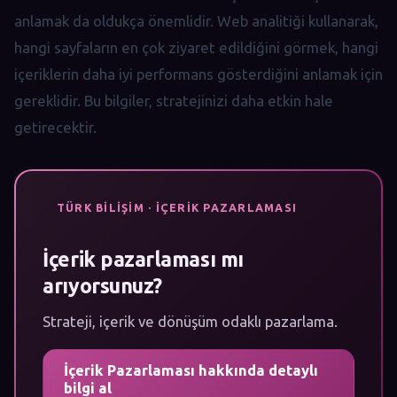
anlamak da oldukça önemlidir. Web analitiği kullanarak,
hangi sayfaların en çok ziyaret edildiğini görmek, hangi
içeriklerin daha iyi performans gösterdiğini anlamak için
gereklidir. Bu bilgiler, stratejinizi daha etkin hale
getirecektir.
TÜRK BILIŞIM · İÇERIK PAZARLAMASI
İçerik pazarlaması mı
arıyorsunuz?
Strateji, içerik ve dönüşüm odaklı pazarlama.
İçerik Pazarlaması hakkında detaylı
bilgi al