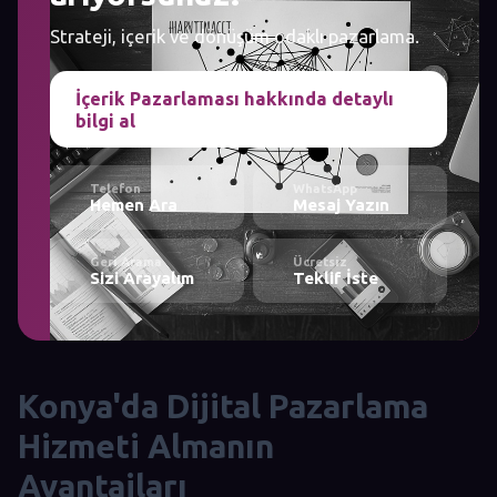
Strateji, içerik ve dönüşüm odaklı pazarlama.
İçerik Pazarlaması hakkında detaylı
bilgi al
Telefon
WhatsApp
Hemen Ara
Mesaj Yazın
Geri Arama
Ücretsiz
Sizi Arayalım
Teklif İste
Konya'da Dijital Pazarlama
Hizmeti Almanın
Avantajları