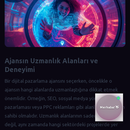
Ajansın Uzmanlık Alanları ve
Deneyimi
Bir dijital pazarlama ajansını seçerken, öncelikle o
ajansın hangi alanlarda uzmanlaştığına dikkat etmek
önemlidir. Örneğin, SEO, sosyal medya yönetimi, içerik
pazarlaması veya PPC reklamları gibi alanlarda deneyim
sahibi olmalıdır. Uzmanlık alanlarının sadece sayısı
değil, aynı zamanda hangi sektördeki projelerde yer