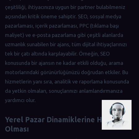
çeşitliliği, ihtiyacınıza uygun bir partner bulabilmeniz
açısından kritik öneme sahiptir. SEO, sosyal medya
pazarlaması, içerik pazarlaması, PPC (tıklama başı
maliyet) ve e-posta pazarlama gibi çeşitli alanlarda
uzmanlık sunabilen bir ajans, tüm dijital ihtiyaçlarınızı
tek bir çatı altında karşılayabilir. Örneğin, SEO
konusunda bir ajansın ne kadar etkili olduğu, arama
motorlarındaki görünürlüğünüzü doğrudan etkiler. Bu
hizmetlerin yanı sıra, analitik ve raporlama konusunda
da yetkin olmaları, sonuçlarınızı anlamlandırmanıza
yardımcı olur.
Yerel Pazar Dinamiklerine Hakim
Olması