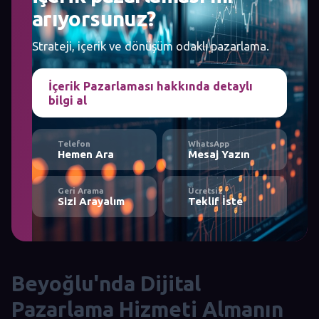
arıyorsunuz?
Strateji, içerik ve dönüşüm odaklı pazarlama.
İçerik Pazarlaması hakkında detaylı
bilgi al
Telefon
WhatsApp
Hemen Ara
Mesaj Yazın
Geri Arama
Ücretsiz
Sizi Arayalım
Teklif İste
Beyoğlu'nda Dijital
Pazarlama Hizmeti Almanın