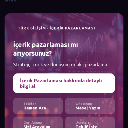
TÜRK BILIŞIM · İÇERIK PAZARLAMASI
İçerik pazarlaması mı
arıyorsunuz?
Strateji, içerik ve dönüşüm odaklı pazarlama.
İçerik Pazarlaması hakkında detaylı
bilgi al
Telefon
WhatsApp
Hemen Ara
Mesaj Yazın
Geri Arama
Ücretsiz
Sizi Arayalım
Teklif İste