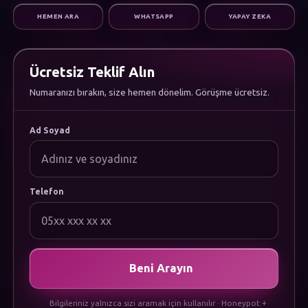
Dijital Pazarlama
HEMEN ARA
WHATSAPP
YAPAY ZEKA
Altyapı & Destek
KURUMSAL
Hakkımızda
Kariyer
Ücretsiz Teklif Alın
Sıkça Sorulan Sorular
Numaranızı bırakın, size hemen dönelim. Görüşme ücretsiz.
Dökümanlar
Uygulamamızı İndirin
YASAL
Ad Soyad
Gizlilik Politikası
Çerez Politikası
Kullanım Koşulları
KVKK Aydınlatma Metni
Telefon
Beni Arayın
Bilgileriniz yalnızca sizi aramak için kullanılır · Honeypot +