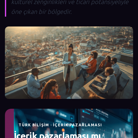
kültürel zenginlikleri ve ticari potansiyeliyle
öne çıkan bir bölgedir.
TÜRK BILIŞIM · İÇERIK PAZARLAMASI
İçerik pazarlaması mı