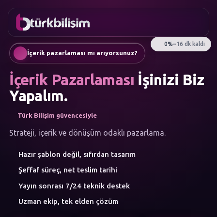
FAVORILER
İletişim
Kurumsal Web Sitesi
0216
Mobil Uygulama
755 3
Türkçe
İçerik pazarlaması mı arıyorsunuz?
555
AI Chatbot & Müşteri Asistanları
Otomatik SEO Makale Üretimi
İçerik Pazarlaması
İşinizi Biz
Sosyal Medya Yönetimi
Google Ads & Performans Pazarlaması
Yapalım.
E-Ticaret
Kurumsal Kimlik & Logo
Türk Bilişim güvencesiyle
MENÜ
Yapay Zeka
Strateji, içerik ve dönüşüm odaklı pazarlama.
Çözümler
Hazır şablon değil, sıfırdan tasarım
Atölye
HIZMET
Şeffaf süreç, net teslim tarihi
KATEGORILERI
Yapay Zeka Çözümleri
Yayın sonrası 7/24 teknik destek
Web Yazılım
Uzman ekip, tek elden çözüm
Mobil Uygulama
Marka Danışmanlığı