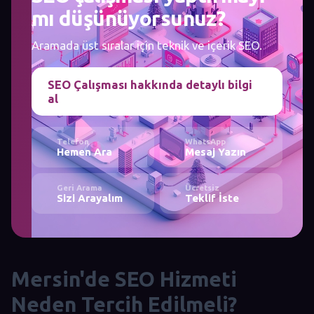
mı düşünüyorsunuz?
Aramada üst sıralar için teknik ve içerik SEO.
SEO Çalışması hakkında detaylı bilgi
al
Telefon
WhatsApp
Hemen Ara
Mesaj Yazın
Geri Arama
Ücretsiz
Sizi Arayalım
Teklif İste
Mersin'de SEO Hizmeti
Neden Tercih Edilmeli?