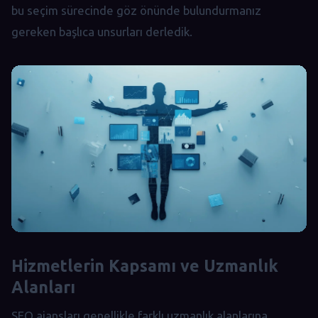
bu seçim sürecinde göz önünde bulundurmanız
gereken başlıca unsurları derledik.
Hizmetlerin Kapsamı ve Uzmanlık
Alanları
SEO ajansları genellikle farklı uzmanlık alanlarına