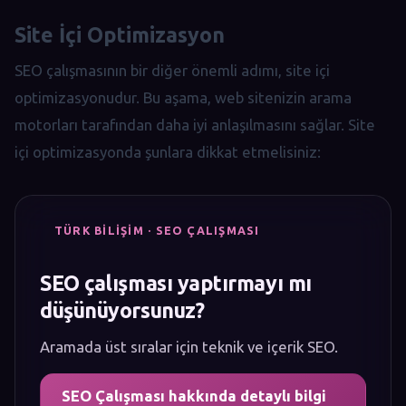
Site İçi Optimizasyon
SEO çalışmasının bir diğer önemli adımı, site içi
optimizasyonudur. Bu aşama, web sitenizin arama
motorları tarafından daha iyi anlaşılmasını sağlar. Site
içi optimizasyonda şunlara dikkat etmelisiniz:
TÜRK BILIŞIM · SEO ÇALIŞMASI
SEO çalışması yaptırmayı mı
düşünüyorsunuz?
Aramada üst sıralar için teknik ve içerik SEO.
SEO Çalışması hakkında detaylı bilgi