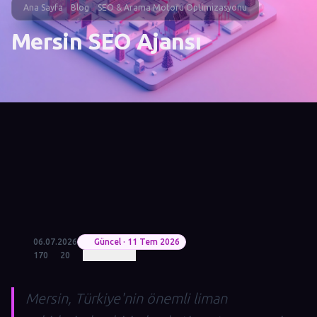
Ana Sayfa
Blog
SEO & Arama Motoru Optimizasyonu
Mersin SEO Ajansı
06.07.2026
Güncel · 11 Tem 2026
170
20
Mersin, Türkiye'nin önemli liman