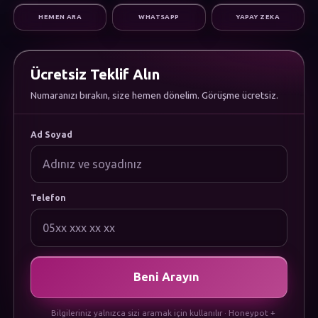
Dijital Pazarlama
HEMEN ARA
WHATSAPP
YAPAY ZEKA
Altyapı & Destek
KURUMSAL
Hakkımızda
Kariyer
Ücretsiz Teklif Alın
Sıkça Sorulan Sorular
Numaranızı bırakın, size hemen dönelim. Görüşme ücretsiz.
Dökümanlar
Uygulamamızı İndirin
YASAL
Ad Soyad
Gizlilik Politikası
Çerez Politikası
Kullanım Koşulları
KVKK Aydınlatma Metni
Telefon
Beni Arayın
Bilgileriniz yalnızca sizi aramak için kullanılır · Honeypot +