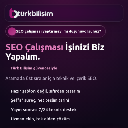
FAVORILER
İletişim
Kurumsal Web Sitesi
0216
Mobil Uygulama
755 3
Türkçe
SEO çalışması yaptırmayı mı düşünüyorsunuz?
555
AI Chatbot & Müşteri Asistanları
Otomatik SEO Makale Üretimi
SEO Çalışması
İşinizi Biz
Sosyal Medya Yönetimi
Google Ads & Performans Pazarlaması
Yapalım.
E-Ticaret
Kurumsal Kimlik & Logo
Türk Bilişim güvencesiyle
MENÜ
Yapay Zeka
Aramada üst sıralar için teknik ve içerik SEO.
Çözümler
Hazır şablon değil, sıfırdan tasarım
Atölye
HIZMET
Şeffaf süreç, net teslim tarihi
KATEGORILERI
Yapay Zeka Çözümleri
Yayın sonrası 7/24 teknik destek
Web Yazılım
Uzman ekip, tek elden çözüm
Mobil Uygulama
Marka Danışmanlığı