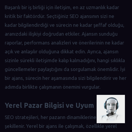
Başarılı bir iş birliği için iletişim, en az uzmanlık kadar
kritik bir faktördür. Seçtiğiniz SEO ajansının sizi ne
kadar bilgilendirdiği ve sürecin ne kadar şeffaf olduğu,
aranızdaki ilişkiyi doğrudan etkiler. Ajansın sunduğu
raporlar, performans analizleri ve önerilerinin ne kadar
açık ve anlaşılır olduğuna dikkat edin. Ayrıca, ajansın
sizinle sürekli iletişimde kalıp kalmadığını, hangi sıklıkla
güncellemeler paylaştığını da sorgulamak önemlidir. İyi
bir ajans, sürecin her aşamasında sizi bilgilendirir ve her
adımda birlikte çalışmanın önemini vurgular.
Yerel Pazar Bilgisi ve Uyum
SEO stratejileri, her pazarın dinamiklerine göre
şekillenir. Yerel bir ajans ile çalışmak, özellikle yerel