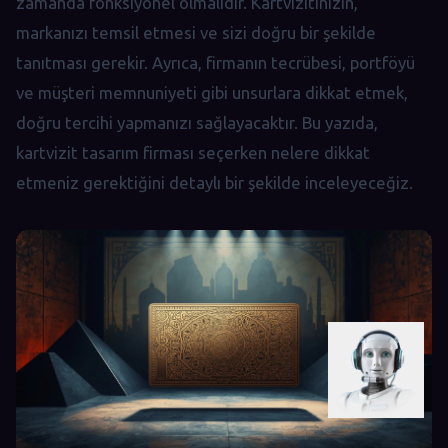
zamanda fonksiyonel olmalıdır. Kartvizitinizin,
markanızı temsil etmesi ve sizi doğru bir şekilde
tanıtması gerekir. Ayrıca, firmanın tecrübesi, portföyü
ve müşteri memnuniyeti gibi unsurlara dikkat etmek,
doğru tercihi yapmanızı sağlayacaktır. Bu yazıda,
kartvizit tasarım firması seçerken nelere dikkat
etmeniz gerektiğini detaylı bir şekilde inceleyeceğiz.