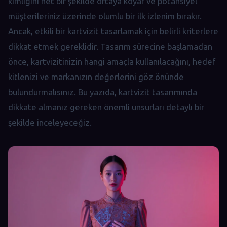
kimliğini net bir şekilde ortaya koyar ve potansiyel
müşterileriniz üzerinde olumlu bir ilk izlenim bırakır.
Ancak, etkili bir kartvizit tasarlamak için belirli kriterlere
dikkat etmek gereklidir. Tasarım sürecine başlamadan
önce, kartvizitinizin hangi amaçla kullanılacağını, hedef
kitlenizi ve markanızın değerlerini göz önünde
bulundurmalısınız. Bu yazıda, kartvizit tasarımında
dikkate almanız gereken önemli unsurları detaylı bir
şekilde inceleyeceğiz.