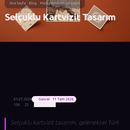
Ana Sayfa
Blog
Marka & Kurumsal Kimlik
Selçuklu Kartvizit Tasarım
07.07.2026
Güncel · 11 Tem 2026
156
23
Selçuklu kartvizit tasarımı, geleneksel Türk