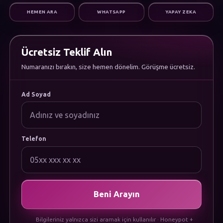
Dijital Pazarlama
HEMEN ARA
WHATSAPP
YAPAY ZEKA
Altyapı & Destek
KURUMSAL
Hakkımızda
Kariyer
Ücretsiz Teklif Alın
Sıkça Sorulan Sorular
Numaranızı bırakın, size hemen dönelim. Görüşme ücretsiz.
Dökümanlar
Uygulamamızı İndirin
YASAL
Ad Soyad
Gizlilik Politikası
Çerez Politikası
Kullanım Koşulları
KVKK Aydınlatma Metni
Telefon
Beni Arayın
Bilgileriniz yalnızca sizi aramak için kullanılır · Honeypot +