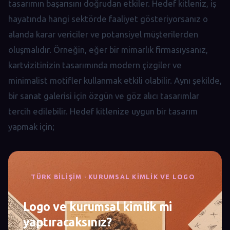
tasarımın başarısını doğrudan etkiler. Hedef kitleniz, iş
hayatında hangi sektörde faaliyet gösteriyorsanız o
alanda karar vericiler ve potansiyel müşterilerden
oluşmalıdır. Örneğin, eğer bir mimarlık firmasıysanız,
kartvizitinizin tasarımında modern çizgiler ve
minimalist motifler kullanmak etkili olabilir. Aynı şekilde,
bir sanat galerisi için özgün ve göz alıcı tasarımlar
tercih edilebilir. Hedef kitlenize uygun bir tasarım
yapmak için;
TÜRK BILIŞIM · KURUMSAL KIMLIK VE LOGO
Logo ve kurumsal kimlik mi
yaptıracaksınız?