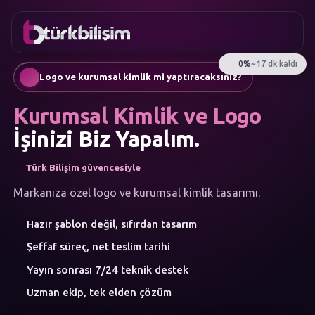
FAVORILER
İletişim
Kurumsal Web Sitesi
0216
Mobil Uygulama
755 3
Türkçe
Logo ve kurumsal kimlik mi yaptıracaksınız?
555
AI Chatbot & Müşteri Asistanları
Otomatik SEO Makale Üretimi
Kurumsal Kimlik ve Logo
Sosyal Medya Yönetimi
Google Ads & Performans Pazarlaması
İşinizi Biz Yapalım.
E-Ticaret
Kurumsal Kimlik & Logo
Türk Bilişim güvencesiyle
MENÜ
Yapay Zeka
Markanıza özel logo ve kurumsal kimlik tasarımı.
Çözümler
Hazır şablon değil, sıfırdan tasarım
Atölye
HIZMET
Şeffaf süreç, net teslim tarihi
KATEGORILERI
Yapay Zeka Çözümleri
Yayın sonrası 7/24 teknik destek
Web Yazılım
Uzman ekip, tek elden çözüm
Mobil Uygulama
Marka Danışmanlığı