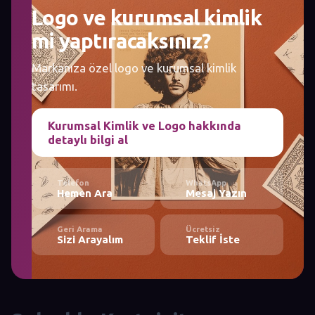
Logo ve kurumsal kimlik
mi yaptıracaksınız?
Markanıza özel logo ve kurumsal kimlik
tasarımı.
Kurumsal Kimlik ve Logo hakkında
detaylı bilgi al
Telefon
WhatsApp
Hemen Ara
Mesaj Yazın
Geri Arama
Ücretsiz
Sizi Arayalım
Teklif İste