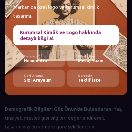
Markanıza özel logo ve kurumsal kimlik
tasarımı.
Kurumsal Kimlik ve Logo hakkında
detaylı bilgi al
Telefon
WhatsApp
Hemen Ara
Mesaj Yazın
Geri Arama
Ücretsiz
Sizi Arayalım
Teklif İste
Demografik Bilgileri Göz Önünde Bulundurun:
Yaş,
cinsiyet, meslek gibi bilgileri değerlendirerek,
tasarımınızı bu verilere göre şekillendirin.