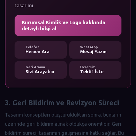
tasarımı.
Kurumsal Kimlik ve Logo hakkında
detaylı bilgi al
Telefon
WhatsApp
Hemen Ara
Mesaj Yazın
Geri Arama
Ücretsiz
Sizi Arayalım
Teklif İste
3. Geri Bildirim ve Revizyon Süreci
Tasarım konseptleri oluşturulduktan sonra, bunların
üzerinde geri bildirim almak oldukça önemlidir. Geri
bildirim süreci, tasarımın gelişmesine katkı sağlar. Bu