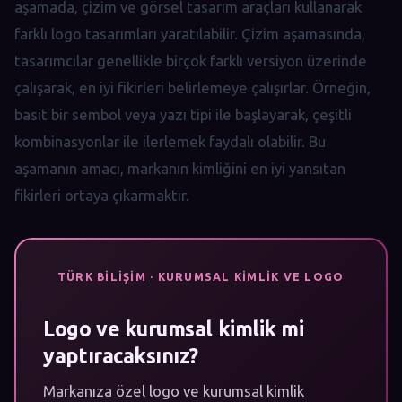
aşamada, çizim ve görsel tasarım araçları kullanarak
farklı logo tasarımları yaratılabilir. Çizim aşamasında,
tasarımcılar genellikle birçok farklı versiyon üzerinde
çalışarak, en iyi fikirleri belirlemeye çalışırlar. Örneğin,
basit bir sembol veya yazı tipi ile başlayarak, çeşitli
kombinasyonlar ile ilerlemek faydalı olabilir. Bu
aşamanın amacı, markanın kimliğini en iyi yansıtan
fikirleri ortaya çıkarmaktır.
TÜRK BILIŞIM · KURUMSAL KIMLIK VE LOGO
Logo ve kurumsal kimlik mi
yaptıracaksınız?
Markanıza özel logo ve kurumsal kimlik