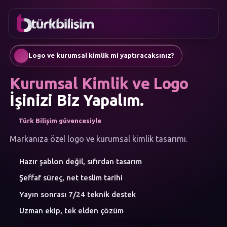
FAVORILER
İletişim
Kurumsal Web Sitesi
0216
Mobil Uygulama
755 3
Türkçe
Logo ve kurumsal kimlik mi yaptıracaksınız?
555
AI Chatbot & Müşteri Asistanları
Otomatik SEO Makale Üretimi
Kurumsal Kimlik ve Logo
Sosyal Medya Yönetimi
Google Ads & Performans Pazarlaması
İşinizi Biz Yapalım.
E-Ticaret
Kurumsal Kimlik & Logo
Türk Bilişim güvencesiyle
MENÜ
Yapay Zeka
Markanıza özel logo ve kurumsal kimlik tasarımı.
Çözümler
Hazır şablon değil, sıfırdan tasarım
Atölye
HIZMET
Şeffaf süreç, net teslim tarihi
KATEGORILERI
Yapay Zeka Çözümleri
Yayın sonrası 7/24 teknik destek
Web Yazılım
Uzman ekip, tek elden çözüm
Mobil Uygulama
Marka Danışmanlığı