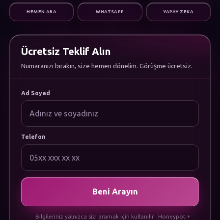
Dijital Pazarlama
HEMEN ARA
WHATSAPP
YAPAY ZEKA
Altyapı & Destek
KURUMSAL
Hakkımızda
Kariyer
Ücretsiz Teklif Alın
Sıkça Sorulan Sorular
Numaranızı bırakın, size hemen dönelim. Görüşme ücretsiz.
Dökümanlar
Uygulamamızı İndirin
YASAL
Ad Soyad
Gizlilik Politikası
Çerez Politikası
Kullanım Koşulları
KVKK Aydınlatma Metni
Telefon
Beni Arayın
Bilgileriniz yalnızca sizi aramak için kullanılır · Honeypot +