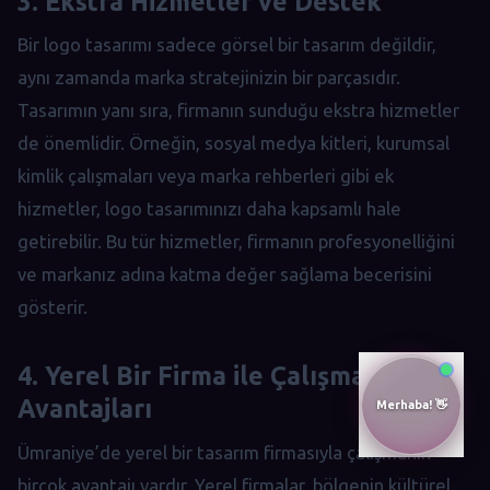
3. Ekstra Hizmetler ve Destek
Bir logo tasarımı sadece görsel bir tasarım değildir,
aynı zamanda marka stratejinizin bir parçasıdır.
Tasarımın yanı sıra, firmanın sunduğu ekstra hizmetler
de önemlidir. Örneğin, sosyal medya kitleri, kurumsal
kimlik çalışmaları veya marka rehberleri gibi ek
hizmetler, logo tasarımınızı daha kapsamlı hale
getirebilir. Bu tür hizmetler, firmanın profesyonelliğini
ve markanız adına katma değer sağlama becerisini
gösterir.
4. Yerel Bir Firma ile Çalışmanın
Avantajları
Ümraniye’de yerel bir tasarım firmasıyla çalışmanın
birçok avantajı vardır. Yerel firmalar, bölgenin kültürel