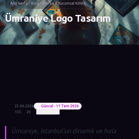
Ana Sayfa
Blog
Marka & Kurumsal Kimlik
Ümraniye Logo Tasarım
23.06.2026
Güncel · 11 Tem 2026
155
20
Ümraniye, İstanbul'un dinamik ve hızla