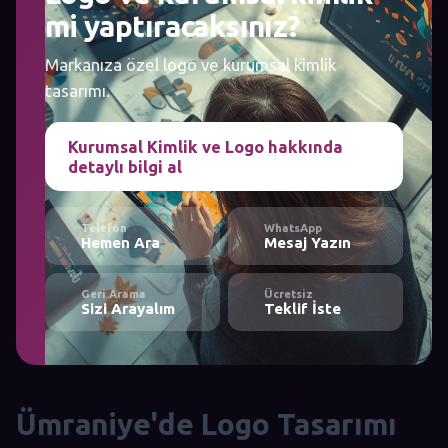
mi yaptıracaksınız?
Markanıza özel logo ve kurumsal kimlik
tasarımı.
Kurumsal Kimlik ve Logo hakkında
detaylı bilgi al
Telefon
WhatsApp
Hemen Ara
Mesaj Yazın
Geri Arama
Ücretsiz
Sizi Arayalım
Teklif İste
Ümraniye'de Logo Tasarımı