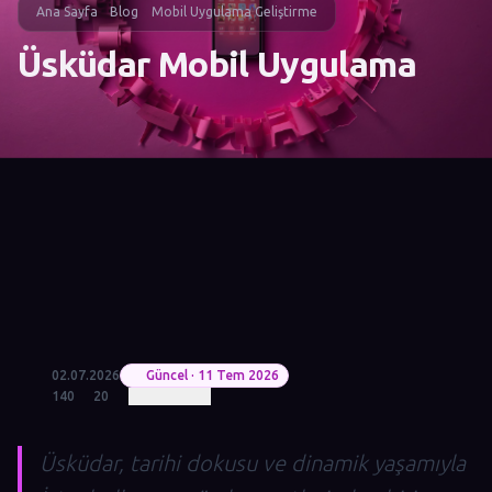
Ana Sayfa
Blog
Mobil Uygulama Geliştirme
Üsküdar Mobil Uygulama
02.07.2026
Güncel · 11 Tem 2026
140
20
Üsküdar, tarihi dokusu ve dinamik yaşamıyla