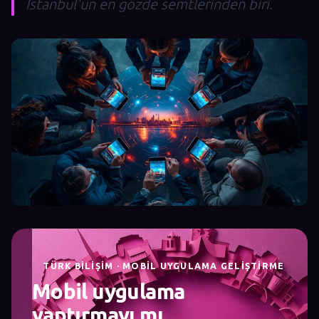
İstanbul'un en gözde semtlerinden biri.
TÜRK BILIŞIM · MOBIL UYGULAMA GELIŞTIRME
Mobil uygulama
yaptırmayı mı