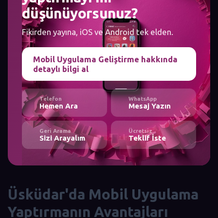
düşünüyorsunuz?
Fikirden yayına, iOS ve Android tek elden.
Mobil Uygulama Geliştirme hakkında
detaylı bilgi al
Telefon
WhatsApp
Hemen Ara
Mesaj Yazın
Geri Arama
Ücretsiz
Sizi Arayalım
Teklif İste
Üsküdar'da Mobil Uygulama
Yaptırmanın Avantajları