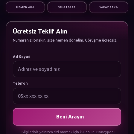
Dijital Pazarlama
HEMEN ARA
WHATSAPP
YAPAY ZEKA
Altyapı & Destek
KURUMSAL
Hakkımızda
Kariyer
Ücretsiz Teklif Alın
Sıkça Sorulan Sorular
Numaranızı bırakın, size hemen dönelim. Görüşme ücretsiz.
Dökümanlar
Uygulamamızı İndirin
YASAL
Ad Soyad
Gizlilik Politikası
Çerez Politikası
Kullanım Koşulları
KVKK Aydınlatma Metni
Telefon
Beni Arayın
Bilgileriniz yalnızca sizi aramak için kullanılır · Honeypot +