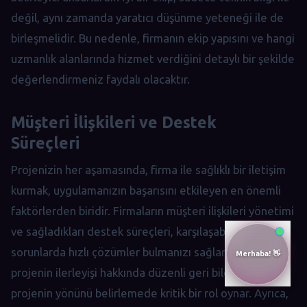
değil, aynı zamanda yaratıcı düşünme yeteneği ile de
birleşmelidir. Bu nedenle, firmanın ekip yapısını ve hangi
uzmanlık alanlarında hizmet verdiğini detaylı bir şekilde
değerlendirmeniz faydalı olacaktır.
Müşteri İlişkileri ve Destek
Süreçleri
Projenizin her aşamasında, firma ile sağlıklı bir iletişim
kurmak, uygulamanızın başarısını etkileyen en önemli
faktörlerden biridir. Firmaların müşteri ilişkileri yönetimi
ve sağladıkları destek süreçleri, karşılaşabileceğiniz
sorunlarda hızlı çözümler bulmanızı sağlar. Örneğin,
projenin ilerleyişi hakkında düzenli geri bildirim almak,
projenin yönünü belirlemede kritik bir rol oynar. Ayrıca,