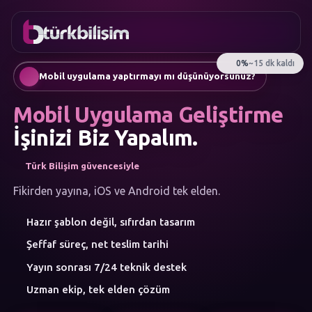
FAVORILER
İletişim
Kurumsal Web Sitesi
0216
Mobil Uygulama
755 3
Türkçe
Mobil uygulama yaptırmayı mı düşünüyorsunuz?
555
AI Chatbot & Müşteri Asistanları
Otomatik SEO Makale Üretimi
Mobil Uygulama Geliştirme
Sosyal Medya Yönetimi
Google Ads & Performans Pazarlaması
İşinizi Biz Yapalım.
E-Ticaret
Kurumsal Kimlik & Logo
Türk Bilişim güvencesiyle
MENÜ
Yapay Zeka
Fikirden yayına, iOS ve Android tek elden.
Çözümler
Hazır şablon değil, sıfırdan tasarım
Atölye
HIZMET
Şeffaf süreç, net teslim tarihi
KATEGORILERI
Yapay Zeka Çözümleri
Yayın sonrası 7/24 teknik destek
Web Yazılım
Uzman ekip, tek elden çözüm
Mobil Uygulama
Marka Danışmanlığı