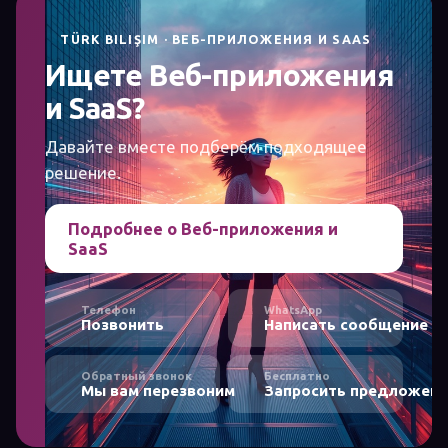
TÜRK BILIŞIM · ВЕБ-ПРИЛОЖЕНИЯ И SAAS
Ищете Веб-приложения
и SaaS?
Давайте вместе подберём подходящее
решение.
Подробнее о Веб-приложения и
SaaS
Телефон
WhatsApp
Позвонить
Написать сообщение
Обратный звонок
Бесплатно
Мы вам перезвоним
Запросить предложени