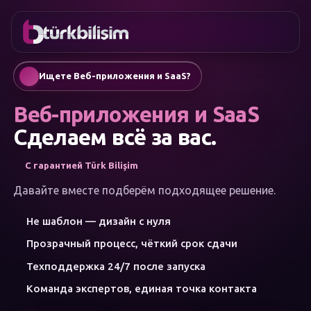
ИЗБРАННОЕ
онтакты
Корпоративный сайт
0216
Мобильное приложение
755 3
Русский
Ищете Веб-приложения и SaaS?
555
AI-чат-боты и ассистенты
Автоматическая генерация SEO-статей
Веб-приложения и SaaS
Управление соцсетями
Google Ads и performance-маркетинг
Сделаем всё за вас.
Электронная коммерция
Фирменный стиль и логотип
С гарантией Türk Bilişim
МЕНЮ
Искусственный интеллект
Давайте вместе подберём подходящее решение.
Решения
Не шаблон — дизайн с нуля
Мастерская
КАТЕГОРИИ
Прозрачный процесс, чёткий срок сдачи
УСЛУГ
Искусственный интеллект
Техподдержка 24/7 после запуска
Веб-разработка
Команда экспертов, единая точка контакта
Мобильные приложения
Брендинг