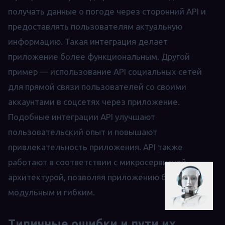
получать данные о погоде через сторонний API и
предоставлять пользователям актуальную
информацию. Такая интеграция делает
приложение более функциональным. Другой
пример — использование API социальных сетей
для прямой связи пользователей со своими
аккаунтами в соцсетях через приложение.
Подобные интеграции API улучшают
пользовательский опыт и повышают
привлекательность приложения. API также
работают в соответствии с микросервисной
архитектурой, позволяя приложению быть
модульным и гибким.
Типичные ошибки и пути их