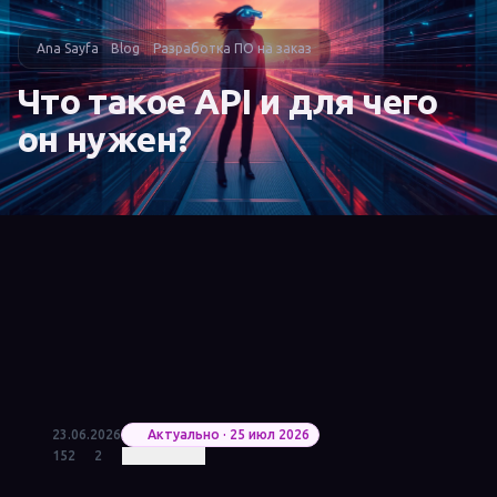
Ana Sayfa
Blog
Разработка ПО на заказ
Что такое API и для чего
он нужен?
23.06.2026
Актуально · 25 июл 2026
152
2