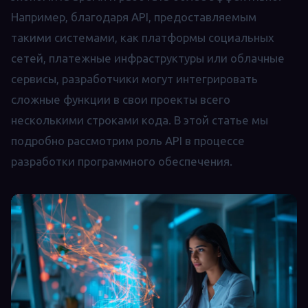
Например, благодаря API, предоставляемым
такими системами, как платформы социальных
сетей, платежные инфраструктуры или облачные
сервисы, разработчики могут интегрировать
сложные функции в свои проекты всего
несколькими строками кода. В этой статье мы
подробно рассмотрим роль API в процессе
разработки программного обеспечения.