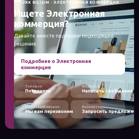
TÜRK BILIŞIM · ЭЛЕКТРОННАЯ КОММЕРЦИЯ
Ищете Электронная
коммерция?
Давайте вместе подберём подходящее
решение.
Подробнее о Электронная
коммерция
Телефон
WhatsApp
Позвонить
Написать сообщение
Обратный звонок
Бесплатно
Мы вам перезвоним
Запросить предложени