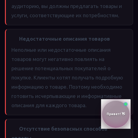
аудиторию, вы должны предлагать товары и
услуги, соответствующие их потребностям.
Недостаточные описания товаров
Неполные или недостаточные описания
товаров могут негативно повлиять на
решение потенциальных покупателей о
покупке. Клиенты хотят получать подробную
информацию о товаре. Поэтому необходимо
готовить исчерпывающие и информативные
описания для каждого товара.
Отсутствие безопасных способов
оплаты