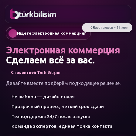
ИЗБРАННОЕ
онтакты
Корпоративный сайт
0216
Мобильное приложение
755 3
Русский
Ищете Электронная коммерция?
555
AI-чат-боты и ассистенты
Автоматическая генерация SEO-статей
Электронная коммерция
Управление соцсетями
Google Ads и performance-маркетинг
Сделаем всё за вас.
Электронная коммерция
Фирменный стиль и логотип
С гарантией Türk Bilişim
МЕНЮ
Искусственный интеллект
Давайте вместе подберём подходящее решение.
Решения
Не шаблон — дизайн с нуля
Мастерская
КАТЕГОРИИ
Прозрачный процесс, чёткий срок сдачи
УСЛУГ
Искусственный интеллект
Техподдержка 24/7 после запуска
Веб-разработка
Команда экспертов, единая точка контакта
Мобильные приложения
Брендинг