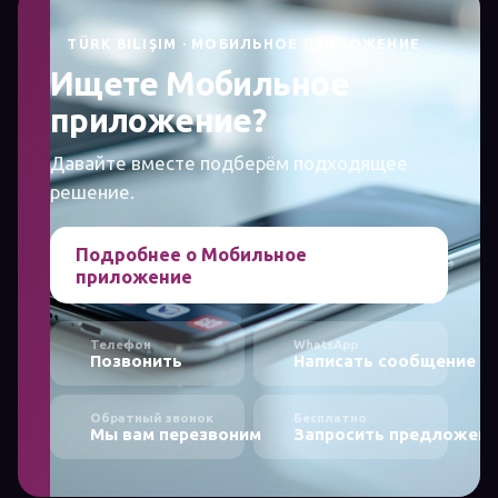
TÜRK BILIŞIM · МОБИЛЬНОЕ ПРИЛОЖЕНИЕ
Ищете Мобильное
приложение?
Давайте вместе подберём подходящее
решение.
Подробнее о Мобильное
приложение
Телефон
WhatsApp
Позвонить
Написать сообщение
Обратный звонок
Бесплатно
Мы вам перезвоним
Запросить предложени