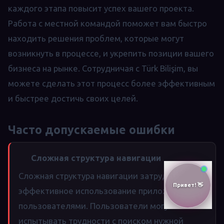
каждого этапа повысит успех вашего проекта.
Работа с местной командой поможет вам быстро
находить решения проблем, которые могут
возникнуть в процессе, и укрепить позиции вашего
бизнеса на рынке. Сотрудничая с Türk Bilişim, вы
можете сделать этот процесс более эффективным
и быстрее достичь своих целей.
Часто допускаемые ошибки
Сложная структура навигации
Сложная структура навигации затрудняет
эффективное использование приложения
пользователями. Пользователи могут
испытывать трудности с поиском нужной