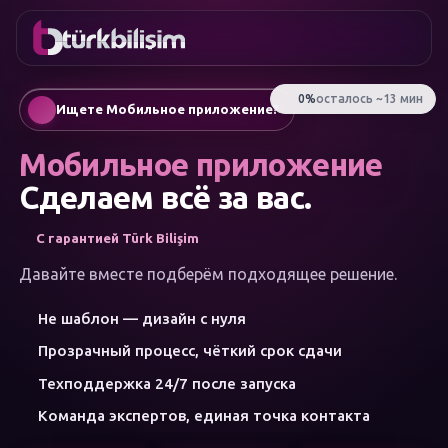
ИЗБРАННОЕ
онтакты
Корпоративный сайт
0216
Мобильное приложение
755 3
Русский
Ищете Мобильное приложение?
555
AI-чат-боты и ассистенты
Автоматическая генерация SEO-статей
Мобильное приложение
Управление соцсетями
Google Ads и performance-маркетинг
Сделаем всё за вас.
Электронная коммерция
Фирменный стиль и логотип
С гарантией Türk Bilişim
МЕНЮ
Искусственный интеллект
Давайте вместе подберём подходящее решение.
Решения
Не шаблон — дизайн с нуля
Мастерская
КАТЕГОРИИ
Прозрачный процесс, чёткий срок сдачи
УСЛУГ
Искусственный интеллект
Техподдержка 24/7 после запуска
Веб-разработка
Команда экспертов, единая точка контакта
Мобильные приложения
Брендинг