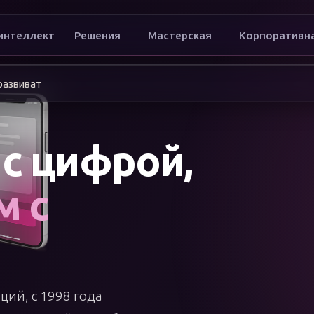
интеллект
Решения
Мастерская
Корпоративн
 развивать бренд
с цифрой,
м с
ций, с 1998 года