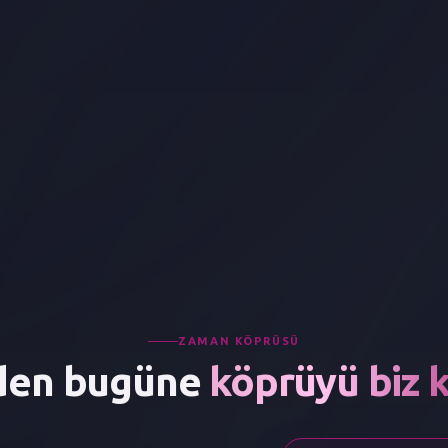
ZAMAN KÖPRÜSÜ
den bugüne
köprüyü biz 