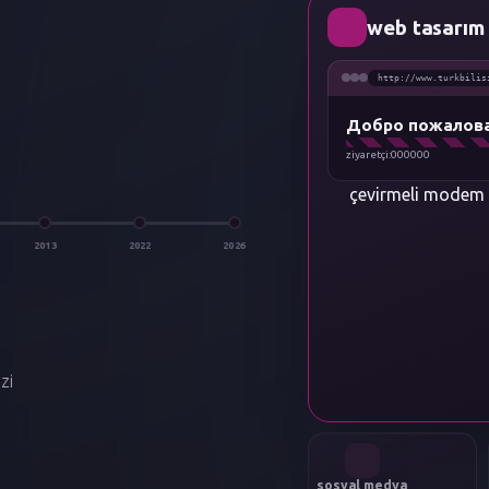
web tasarım
http://www.turkbilis
Добро пожалов
ziyaretçi:
000128
çevirmeli modem 
2013
2022
2026
zi
sosyal medya