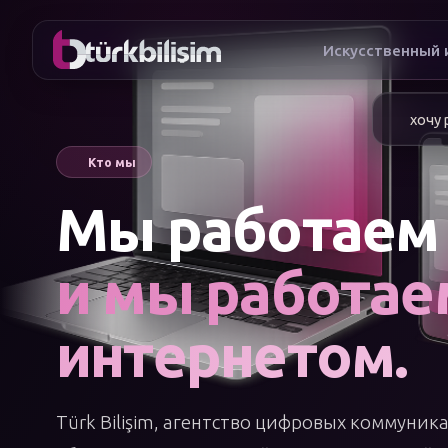
Искусственный 
хочу
Кто мы
Мы работаем 
и мы работае
интернетом.
Türk Bilişim, агентство цифровых коммуника