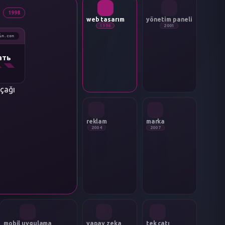
1998
web tasarım
yönetim paneli
1998
2001
im.com
ать
_
çağı
reklam
marka
2004
2007
mobil uygulama
yapay zeka
tek çatı