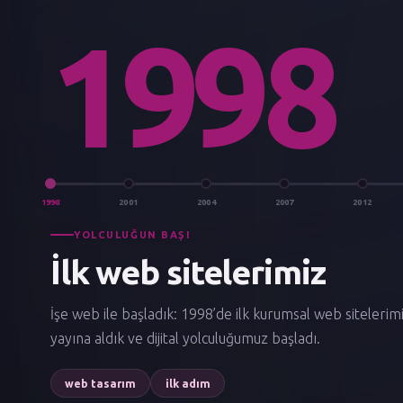
1998
1998
2001
2004
2007
2012
YOLCULUĞUN BAŞI
İlk web sitelerimiz
İşe web ile başladık: 1998’de ilk kurumsal web sitelerimi
yayına aldık ve dijital yolculuğumuz başladı.
web tasarım
ilk adım