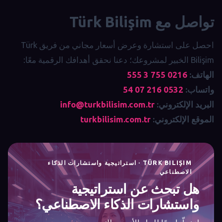
تواصل مع Türk Bilişim
احصل على استشارة وعرض أسعار مجاني من فريق Türk
Bilişim الخبير لمشروعك؛ دعنا نحقق أهدافك الرقمية معًا:
الهاتف:
0216 755 3 555
واتساب:
0532 216 07 54
البريد الإلكتروني:
info@turkbilisim.com.tr
الموقع الإلكتروني:
turkbilisim.com.tr
TÜRK BILIŞIM · استراتيجية واستشارات الذكاء
الاصطناعي
هل تبحث عن استراتيجية
واستشارات الذكاء الاصطناعي؟