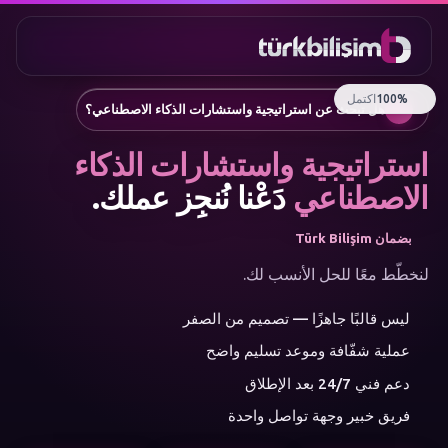
المفضلة
التواصل
موقع الشركة
0216
تطبيق جوال
100%
اكتمل
755 3
العربية
هل تبحث عن استراتيجية واستشارات الذكاء الاصطناعي؟
555
روبوتات الدردشة ومساعدو العملاء
إنشاء مقالات SEO تلقائيًا
استراتيجية واستشارات الذكاء
إدارة وسائل التواصل الاجتماعي
إعلانات جوجل والتسويق بالأداء
الاصطناعي
دَعْنا نُنجِز عملك.
التجارة الإلكترونية
الهوية المؤسسية والشعار
بضمان Türk Bilişim
القائمة
الذكاء الاصطناعي
لنخطّط معًا للحل الأنسب لك.
الحلول
ليس قالبًا جاهزًا — تصميم من الصفر
الورشة
فئات
عملية شفّافة وموعد تسليم واضح
الخدمات
الذكاء الاصطناعي
دعم فني 24/7 بعد الإطلاق
تطوير الويب
فريق خبير وجهة تواصل واحدة
تطبيقات الجوال
استشارات العلامة التجارية