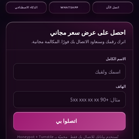
التسويق الرقمي
اتصل الآن
WHATSAPP
الذكاء الاصطناعي
البنية التحتية والدعم
المؤسسة
من نحن
الوظائف
احصل على عرض سعر مجاني
الأسئلة الشائعة
اترك رقمك وسنعاود الاتصال بك فورًا. المكالمة مجانية.
الوثائق
Uygulamamızı İndirin
قانوني
الاسم الكامل
سياسة الخصوصية
سياسة ملفات تعريف الارتباط
شروط الاستخدام
إشعار حماية البيانات (KVKK)
الهاتف
اتصلوا بي
تُستخدم بياناتك للاتصال بك فقط · محميّة بـ Honeypot + Turnstile.