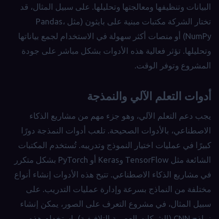
البيانات وتنظيفها ومعالجتها وتحليلها. على سبيل المثال، قد
تختار الشركة مكتبات مبنية على بايثون (مثل Pandas،
NumPy) أو منصات أكثر سهولة في الاستخدام لجمع بياناتها
وتحليلها. تؤثر فعالية هذه الأدوات بشكل مباشر على جودة
المشروع وتوفر الوقت.
أدوات التعلم الآلي والنمذجة
يجب دعم التعلم الآلي، وهو جزء مهم من مشاريع الذكاء
الاصطناعي، بالأدوات الصحيحة. تلعب أدوات النمذجة دورًا
كبيرًا في عمليات اختيار النموذج وتدريبه. تُستخدم المكتبات
الشائعة مثل TensorFlow وKeras أو PyTorch بشكل متكرر
في مشاريع الذكاء الاصطناعي. تتيح هذه الأدوات إنشاء أنواع
مختلفة من النماذج بسرعة وإدارة عمليات التدريب. على
سبيل المثال، في مشروع التعرف على الصور، يمكن إنشاء
نماذج CNN (الشبكات العصبية التلافيفية) باستخدام هذه