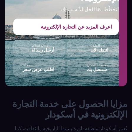
لنخطّط معًا للحل الأنسب لك.
اعرف المزيد عن التجارة الإلكترونية
الهاتف
WhatsApp
اتصل الآن
أرسل رسالة
معاودة الاتصال
مجانًا
سنتصل بك
اطلب عرض سعر
مزايا الحصول على خدمة التجارة
الإلكترونية في أسكودار
تُعتبر أسكودار منطقة بارزة ببنيتها التاريخية والثقافية، كما