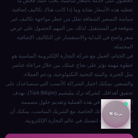
الحصول على خدمة بأسعار مناسبة، يجب عليك فحص ما
تغطيه هذه الأسعار بعناية وما إذا كانت هناك تكاليف إضافية.
سياسة التسعير الشفافة تقلل من خطر مواجهة تكاليف غير
متوقعة في المستقبل. لذلك، من المهم الحصول على عرض
سعر واضح في البداية والاستفسار عن التكاليف الإضافية
المحتملة.
في الختام، العمل مع شركة التجارة الإلكترونية المناسبة هو
خطوة مهمة تؤثر على نجاح عملك. من خلال مراعاة عناصر
مثل الخبرة، والبنية التحتية التكنولوجية، ودعم العملاء،
والتسعير، يمكنك اختيار الشراكة الأنسب التي ستساعدك على
تحقيق أهدافك. كشركة ترك بيليشيم (Türk Bilişim)، نهدف
إلى العمل معك في هذه العملية وتقديم حلول مصممة
خصيصاً لاحتياجاتك الخاصة. مع الشريك المناسب، يمكنك أن
تحتل مكانة قوية لنفسك في عالم التجارة الإلكترونية.