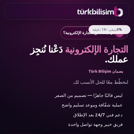
المفضلة
التواصل
موقع الشركة
0216
تطبيق جوال
755 3
العربية
هل تبحث عن التجارة الإلكترونية؟
555
روبوتات الدردشة ومساعدو العملاء
إنشاء مقالات SEO تلقائيًا
التجارة الإلكترونية
دَعْنا نُنجِز
إدارة وسائل التواصل الاجتماعي
إعلانات جوجل والتسويق بالأداء
عملك.
التجارة الإلكترونية
الهوية المؤسسية والشعار
بضمان Türk Bilişim
القائمة
الذكاء الاصطناعي
لنخطّط معًا للحل الأنسب لك.
الحلول
ليس قالبًا جاهزًا — تصميم من الصفر
الورشة
فئات
عملية شفّافة وموعد تسليم واضح
الخدمات
الذكاء الاصطناعي
دعم فني 24/7 بعد الإطلاق
تطوير الويب
فريق خبير وجهة تواصل واحدة
تطبيقات الجوال
استشارات العلامة التجارية