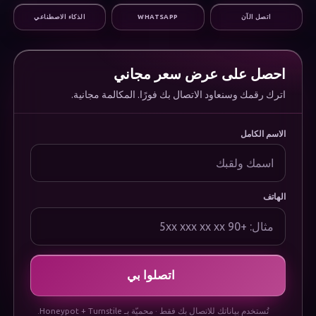
التسويق الرقمي
اتصل الآن
WHATSAPP
الذكاء الاصطناعي
البنية التحتية والدعم
المؤسسة
من نحن
الوظائف
احصل على عرض سعر مجاني
الأسئلة الشائعة
اترك رقمك وسنعاود الاتصال بك فورًا. المكالمة مجانية.
الوثائق
Uygulamamızı İndirin
قانوني
الاسم الكامل
سياسة الخصوصية
سياسة ملفات تعريف الارتباط
شروط الاستخدام
إشعار حماية البيانات (KVKK)
الهاتف
اتصلوا بي
تُستخدم بياناتك للاتصال بك فقط · محميّة بـ Honeypot + Turnstile.