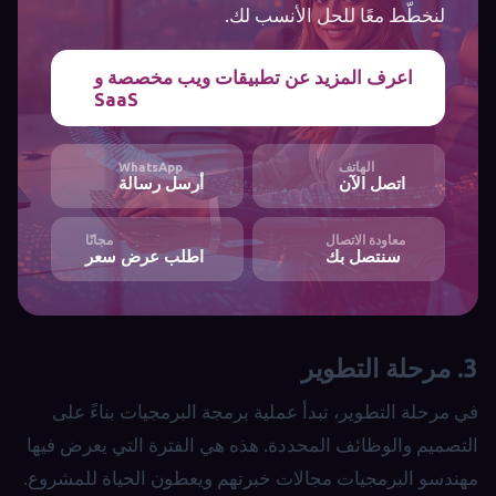
لنخطّط معًا للحل الأنسب لك.
اعرف المزيد عن تطبيقات ويب مخصصة و
SaaS
الهاتف
WhatsApp
اتصل الآن
أرسل رسالة
معاودة الاتصال
مجانًا
سنتصل بك
اطلب عرض سعر
3. مرحلة التطوير
في مرحلة التطوير، تبدأ عملية برمجة البرمجيات بناءً على
التصميم والوظائف المحددة. هذه هي الفترة التي يعرض فيها
مهندسو البرمجيات مجالات خبرتهم ويعطون الحياة للمشروع.