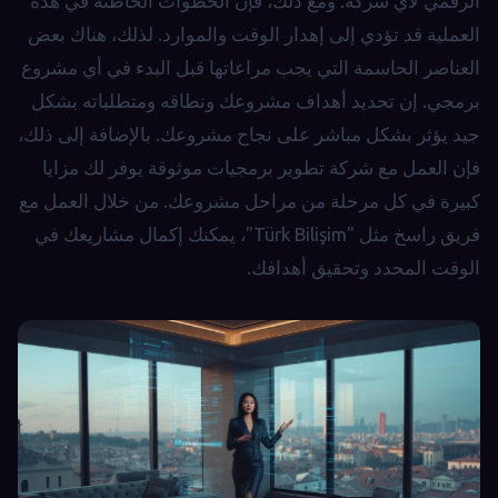
الرقمي لأي شركة. ومع ذلك، فإن الخطوات الخاطئة في هذه
العملية قد تؤدي إلى إهدار الوقت والموارد. لذلك، هناك بعض
العناصر الحاسمة التي يجب مراعاتها قبل البدء في أي مشروع
برمجي. إن تحديد أهداف مشروعك ونطاقه ومتطلباته بشكل
جيد يؤثر بشكل مباشر على نجاح مشروعك. بالإضافة إلى ذلك،
فإن العمل مع شركة تطوير برمجيات موثوقة يوفر لك مزايا
كبيرة في كل مرحلة من مراحل مشروعك. من خلال العمل مع
فريق راسخ مثل "Türk Bilişim"، يمكنك إكمال مشاريعك في
الوقت المحدد وتحقيق أهدافك.