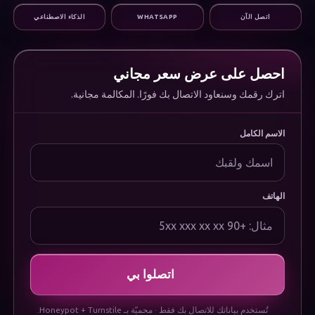
التسويق الرقمي
اتصل الآن
WHATSAPP
الذكاء الاصطناعي
البنية التحتية والدعم
المؤسسة
من نحن
الوظائف
احصل على عرض سعر مجاني
الأسئلة الشائعة
اترك رقمك وسنعاود الاتصال بك فورًا. المكالمة مجانية.
الوثائق
Uygulamamızı İndirin
قانوني
الاسم الكامل
سياسة الخصوصية
سياسة ملفات تعريف الارتباط
شروط الاستخدام
إشعار حماية البيانات (KVKK)
الهاتف
اتصلوا بي
تُستخدم بياناتك للاتصال بك فقط · محميّة بـ Honeypot + Turnstile.