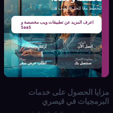
لنخطّط معًا للحل الأنسب لك.
اعرف المزيد عن تطبيقات ويب مخصصة و
SaaS
الهاتف
WhatsApp
اتصل الآن
أرسل رسالة
معاودة الاتصال
مجانًا
سنتصل بك
اطلب عرض سعر
مزايا الحصول على خدمات
البرمجيات في قيصري