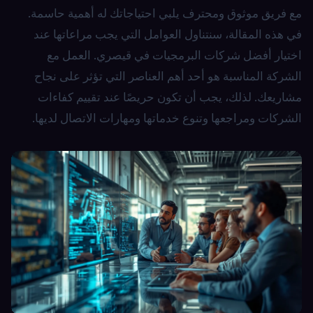
مع فريق موثوق ومحترف يلبي احتياجاتك له أهمية حاسمة.
في هذه المقالة، سنتناول العوامل التي يجب مراعاتها عند
اختيار أفضل شركات البرمجيات في قيصري. العمل مع
الشركة المناسبة هو أحد أهم العناصر التي تؤثر على نجاح
مشاريعك. لذلك، يجب أن تكون حريصًا عند تقييم كفاءات
الشركات ومراجعها وتنوع خدماتها ومهارات الاتصال لديها.