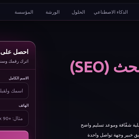
الذكاء الاصطناعي
الحلول
الورشة
المؤسسة
د أن تفع
احصل على 
(SEO)
اترك رقمك وسنعاو
الاسم الكامل
الهاتف
ية شفّافة وموعد تسليم واضح
ق خبير وجهة تواصل واحدة