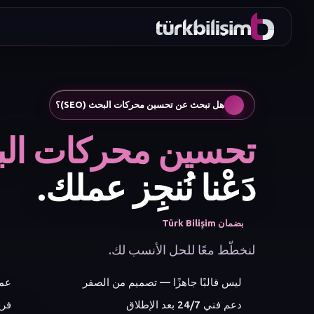
ماذا تري
هل تبحث عن تحسين محركات البحث (SEO)؟
تحسين محركات البحث 
دَعْنا نُنجِز عملك.
بضمان Türk Bilişim
لنخطّط معًا للحل الأنسب لك.
ليس قالبًا جاهزًا — تصميم من الصفر
عمل
دعم فني 24/7 بعد الإطلاق
فري