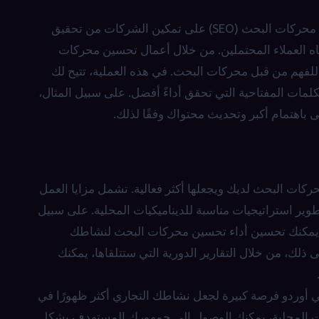
يعد الظهور العالي أمرًا حيويًا للشركات في أوردو. يعمل تحسين محركات البحث (SEO) على تمكين الشركات من تحقيق
 العملاء المحتملين. من خلال أعمال تحسين محركات
للفهم من قبل محركات البحث. في هذه العملية، تتيح لك
 وإعداد التقارير التي تقدمها Türk Bilişim فهم الكلمات المفتاحية التي تحقق أداءً أفضل. على سبيل المثال،
باهتمام أكبر وتحديث محتواك وفقًا لذلك.
Tü يسرع عمليات تحسين محركات البحث لديك ويجعلها أكثر فعالية. تشمل مزايا العمل
وير استراتيجيات مناسبة للديناميكيات المحلية. على سبيل
ثال، من خلال الخدمات الاحترافية التي تقدمها Türk Bilişim، يمكنك تحسين أداء تحسين محركات البحث لنشاطك
 ذلك، من خلال التقارير الدورية التي ستتلقاها، يمكنك
أوردو فرصة كبيرة لجعل نشاطك التجاري أكثر ظهورًا في
كيات المحلية، يمكنك الوصول إلى جمهورك المستهدف بشكل