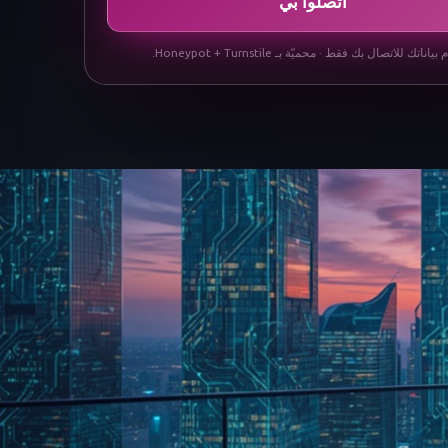
اتصلوا بي
اناتك للاتصال بك فقط · محميّة بـ Honeypot + Turnstile.