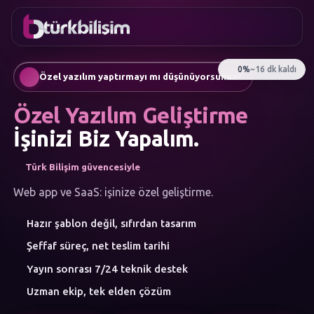
FAVORILER
İletişim
Kurumsal Web Sitesi
0216
Mobil Uygulama
755 3
Türkçe
Özel yazılım yaptırmayı mı düşünüyorsunuz?
555
AI Chatbot & Müşteri Asistanları
Otomatik SEO Makale Üretimi
Özel Yazılım Geliştirme
Sosyal Medya Yönetimi
Google Ads & Performans Pazarlaması
İşinizi Biz Yapalım.
E-Ticaret
Kurumsal Kimlik & Logo
Türk Bilişim güvencesiyle
MENÜ
Yapay Zeka
Web app ve SaaS: işinize özel geliştirme.
Çözümler
Hazır şablon değil, sıfırdan tasarım
Atölye
HIZMET
Şeffaf süreç, net teslim tarihi
KATEGORILERI
Yapay Zeka Çözümleri
Yayın sonrası 7/24 teknik destek
Web Yazılım
Uzman ekip, tek elden çözüm
Mobil Uygulama
Marka Danışmanlığı