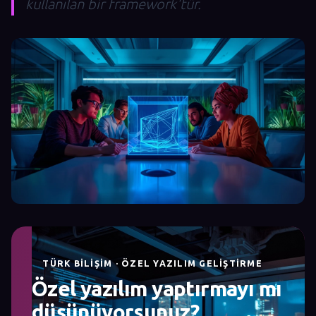
kullanılan bir framework'tür.
TÜRK BILIŞIM · ÖZEL YAZILIM GELIŞTIRME
Özel yazılım yaptırmayı mı
düşünüyorsunuz?