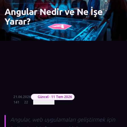
Angular Nedir ve Ne İşe
Yarar?
21.06.2026
Güncel · 11 Tem 2026
141
22
Angular, web uygulamaları geliştirmek için