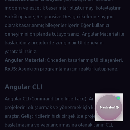
modern ve estetik tasarımlar oluşturmayı kolaylaştırır.
Bu kütüphane, Responsive Design ilkelerine uygun
olarak tasarlanmış bileşenler içerir. Eğer kullanıcı
deneyimini ön planda tutuyorsanız, Angular Material ile
başladığınız projelerde zengin bir UI deneyimi
yaratabilirsiniz.
Angular Material:
Önceden tasarlanmış UI bileşenleri.
RxJS:
Asenkron programlama için reaktif kütüphane.
Angular CLI
Angular CLI (Command Line Interface), Angular
projelerini oluşturmak ve yönetmek için kullanılan bir
araçtır. Geliştiricilerin hızlı bir şekilde projelerini
başlatmasına ve yapılandırmasına olanak tanır. CLI,