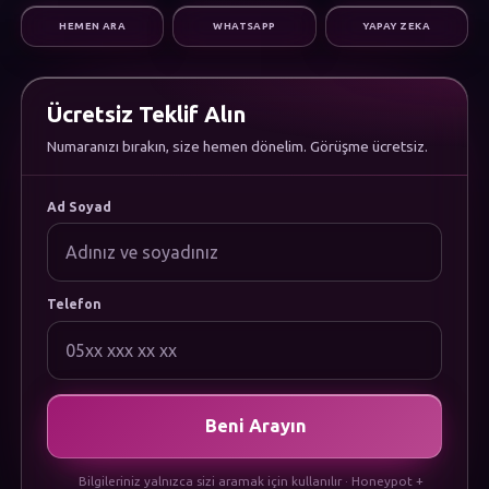
Dijital Pazarlama
HEMEN ARA
WHATSAPP
YAPAY ZEKA
Altyapı & Destek
KURUMSAL
Hakkımızda
Kariyer
Ücretsiz Teklif Alın
Sıkça Sorulan Sorular
Numaranızı bırakın, size hemen dönelim. Görüşme ücretsiz.
Dökümanlar
Uygulamamızı İndirin
YASAL
Ad Soyad
Gizlilik Politikası
Çerez Politikası
Kullanım Koşulları
KVKK Aydınlatma Metni
Telefon
Beni Arayın
Bilgileriniz yalnızca sizi aramak için kullanılır · Honeypot +