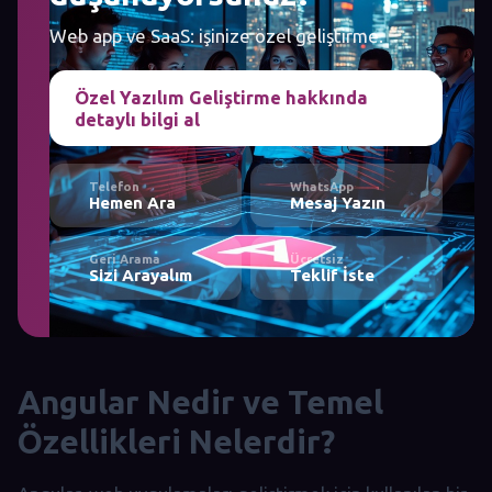
Web app ve SaaS: işinize özel geliştirme.
Özel Yazılım Geliştirme hakkında
detaylı bilgi al
Telefon
WhatsApp
Hemen Ara
Mesaj Yazın
Geri Arama
Ücretsiz
Sizi Arayalım
Teklif İste
Angular Nedir ve Temel
Özellikleri Nelerdir?