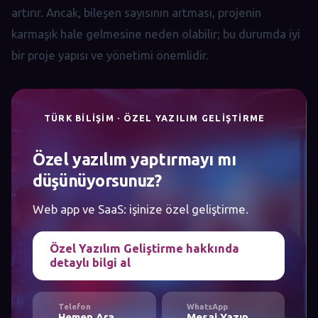
artırır. Ancak, bileşen sayısının artması, projenin
karmaşık hale gelmesine neden olabilir; bu durumda iyi
bir proje yapısı ve yönetimi önemlidir.
TÜRK BILIŞIM · ÖZEL YAZILIM GELIŞTIRME
Özel yazılım yaptırmayı mı
düşünüyorsunuz?
Web app ve SaaS: işinize özel geliştirme.
Özel Yazılım Geliştirme hakkında
detaylı bilgi al
Telefon
WhatsApp
Hemen Ara
Mesaj Yazın