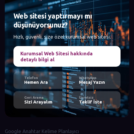
Web sitesi yaptırmayı mı
düşünüyorsunuz?
Hızlı, güvenli, size özel kurumsal web sitesi.
Kurumsal Web Sitesi hakkında
detaylı bilgi al
Telefon
WhatsApp
Hemen Ara
Mesaj Yazın
Geri Arama
Ücretsiz
Sizi Arayalım
Teklif İste
Google Anahtar Kelime Planlayıcı