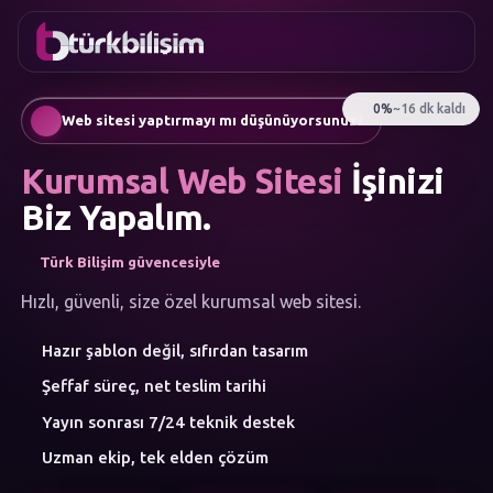
FAVORILER
İletişim
Kurumsal Web Sitesi
0216
Mobil Uygulama
755 3
Türkçe
Web sitesi yaptırmayı mı düşünüyorsunuz?
555
AI Chatbot & Müşteri Asistanları
Otomatik SEO Makale Üretimi
Kurumsal Web Sitesi
İşinizi
Sosyal Medya Yönetimi
Google Ads & Performans Pazarlaması
Biz Yapalım.
E-Ticaret
Kurumsal Kimlik & Logo
Türk Bilişim güvencesiyle
MENÜ
Yapay Zeka
Hızlı, güvenli, size özel kurumsal web sitesi.
Çözümler
Hazır şablon değil, sıfırdan tasarım
Atölye
HIZMET
Şeffaf süreç, net teslim tarihi
KATEGORILERI
Yapay Zeka Çözümleri
Yayın sonrası 7/24 teknik destek
Web Yazılım
Uzman ekip, tek elden çözüm
Mobil Uygulama
Marka Danışmanlığı