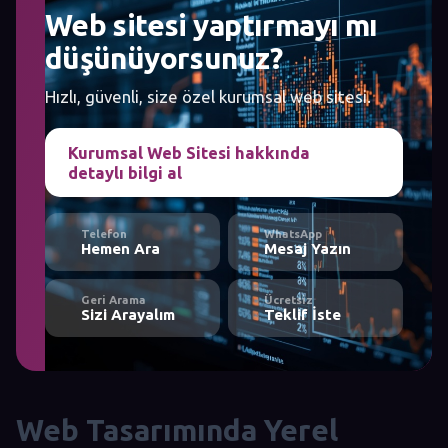
Web sitesi yaptırmayı mı
düşünüyorsunuz?
Hızlı, güvenli, size özel kurumsal web sitesi.
Kurumsal Web Sitesi hakkında
detaylı bilgi al
Telefon
WhatsApp
Hemen Ara
Mesaj Yazın
Geri Arama
Ücretsiz
Sizi Arayalım
Teklif İste
Web Tasarımında Yerel