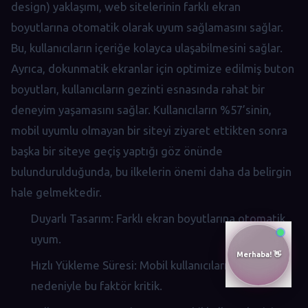
design) yaklaşımı, web sitelerinin farklı ekran
boyutlarına otomatik olarak uyum sağlamasını sağlar.
Bu, kullanıcıların içeriğe kolayca ulaşabilmesini sağlar.
Ayrıca, dokunmatik ekranlar için optimize edilmiş buton
boyutları, kullanıcıların gezinti esnasında rahat bir
deneyim yaşamasını sağlar. Kullanıcıların %57’sinin,
mobil uyumlu olmayan bir siteyi ziyaret ettikten sonra
başka bir siteye geçiş yaptığı göz önünde
bulundurulduğunda, bu ilkelerin önemi daha da belirgin
hale gelmektedir.
Duyarlı Tasarım: Farklı ekran boyutlarına otomatik
uyum.
Hızlı Yükleme Süresi: Mobil kullanıcıların sabırsızlığı
nedeniyle bu faktör kritik.