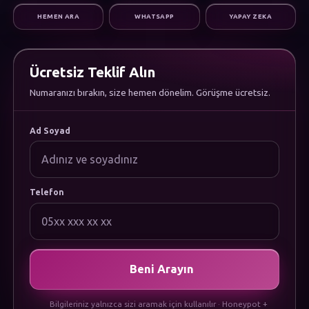
Dijital Pazarlama
HEMEN ARA
WHATSAPP
YAPAY ZEKA
Altyapı & Destek
KURUMSAL
Hakkımızda
Kariyer
Ücretsiz Teklif Alın
Sıkça Sorulan Sorular
Numaranızı bırakın, size hemen dönelim. Görüşme ücretsiz.
Dökümanlar
Uygulamamızı İndirin
YASAL
Ad Soyad
Gizlilik Politikası
Çerez Politikası
Kullanım Koşulları
KVKK Aydınlatma Metni
Telefon
Beni Arayın
Bilgileriniz yalnızca sizi aramak için kullanılır · Honeypot +