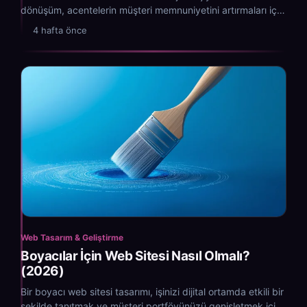
dönüşüm, acentelerin müşteri memnuniyetini artırmaları için
yeni fırsatlar sunuyor.
4 hafta önce
Web Tasarım & Geliştirme
Boyacılar İçin Web Sitesi Nasıl Olmalı?
(2026)
Bir boyacı web sitesi tasarımı, işinizi dijital ortamda etkili bir
şekilde tanıtmak ve müşteri portföyünüzü genişletmek için