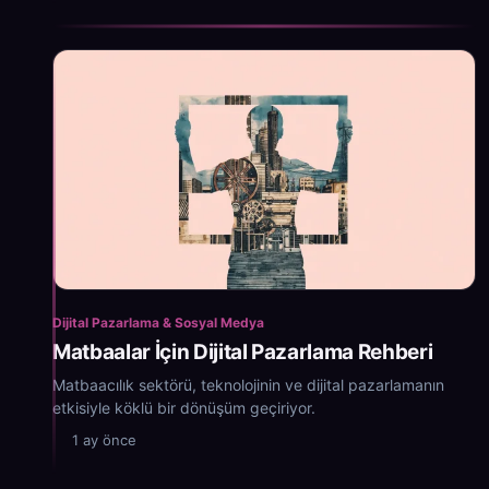
Dijital Pazarlama & Sosyal Medya
Matbaalar İçin Dijital Pazarlama Rehberi
Matbaacılık sektörü, teknolojinin ve dijital pazarlamanın
etkisiyle köklü bir dönüşüm geçiriyor.
1 ay önce